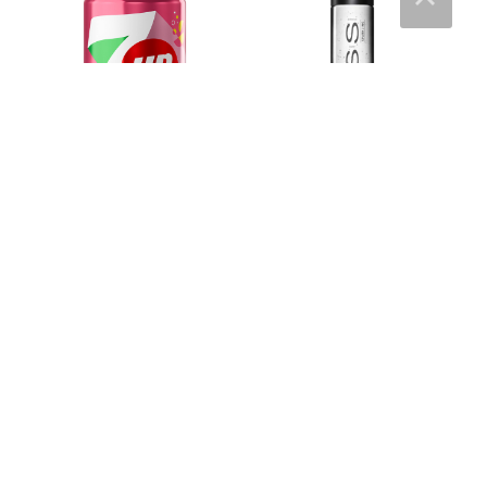
7 Up Zero Pink Lemonade –
Voss Sparkling Water – 375
330 ml
ml
25
kr
40
kr
Läs mera & köp
Läs mera & köp