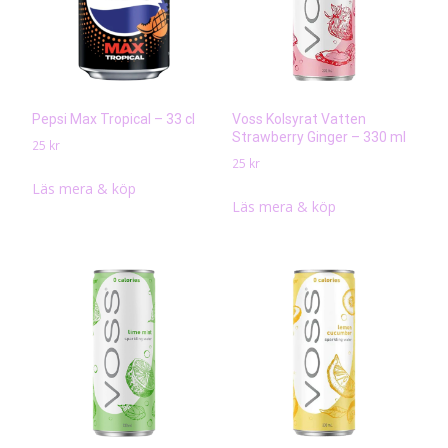
Pepsi Max Tropical – 33 cl
Voss Kolsyrat Vatten
Strawberry Ginger – 330 ml
25
kr
25
kr
Läs mera & köp
Läs mera & köp