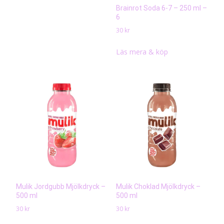
Brainrot Soda 6-7 – 250 ml –
6
30
kr
Läs mera & köp
Mulik Jordgubb Mjölkdryck –
Mulik Choklad Mjölkdryck –
500 ml
500 ml
30
kr
30
kr