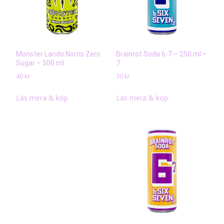
Monster Lando Norris Zero
Brainrot Soda 6-7 – 250 ml –
Sugar – 500 ml
7
40
kr
30
kr
Läs mera & köp
Läs mera & köp