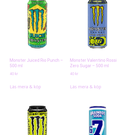
Monster Juiced Rio Punch –
Monster Valentino Rossi
500 ml
Zero Sugar – 500 ml
40
kr
40
kr
Läs mera & köp
Läs mera & köp