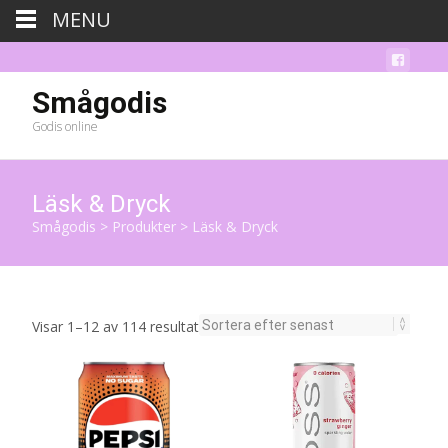
MENU
Smågodis
Godis online
Läsk & Dryck
Smågodis
>
Produkter
>
Läsk & Dryck
Sortera
Visar 1–12 av 114 resultat
efter
senaste