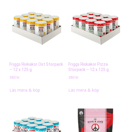
Friggs Riskakor Ost Storpack
Friggs Riskakor Pizza
– 12 x 125 g
Storpack – 12 x 125 g
380
kr
380
kr
Läs mera & köp
Läs mera & köp