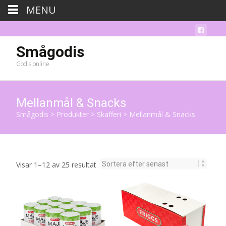
MENU
Smågodis
Godis online
Mellanmål & Snacks
Smågodis
>
Produkter
>
Skafferi
>
Mellanmål & Snacks
Sortera
Visar 1–12 av 25 resultat
efter
senaste