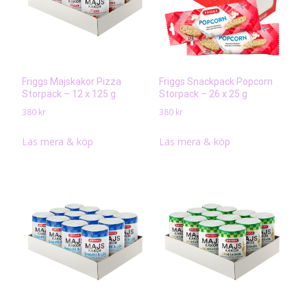
Friggs Majskakor Pizza
Friggs Snackpack Popcorn
Storpack – 12 x 125 g
Storpack – 26 x 25 g
380
kr
380
kr
Läs mera & köp
Läs mera & köp