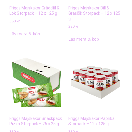
Friggs Majskakor Gräddfil &
Friggs Majskakor Dill &
Lök Storpack – 12 x 125 g
Gräslök Storpack – 12 x 125
g
380
kr
380
kr
Läs mera & köp
Läs mera & köp
Friggs Majskakor Snackpack
Friggs Majskakor Paprika
Pizza Storpack – 26 x 25 g
Storpack – 12 x 125 g
380
kr
380
kr