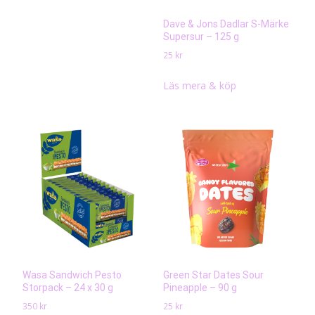
Dave & Jons Dadlar S-Märke
Supersur – 125 g
25
kr
Läs mera & köp
Wasa Sandwich Pesto
Green Star Dates Sour
Storpack – 24 x 30 g
Pineapple – 90 g
350
kr
25
kr