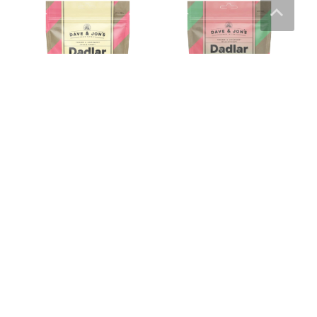
Dave & Jon’s Dadlar
Dave & Jon’s Dadlar Sour
Strawberry Milkshake – 125
Watermelon – 125 g
g
25
kr
25
kr
Läs mera & köp
Läs mera & köp