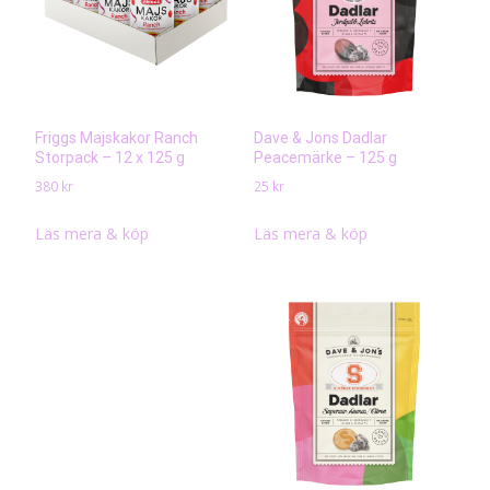
Friggs Majskakor Ranch
Dave & Jons Dadlar
Storpack – 12 x 125 g
Peacemärke – 125 g
380
kr
25
kr
Läs mera & köp
Läs mera & köp