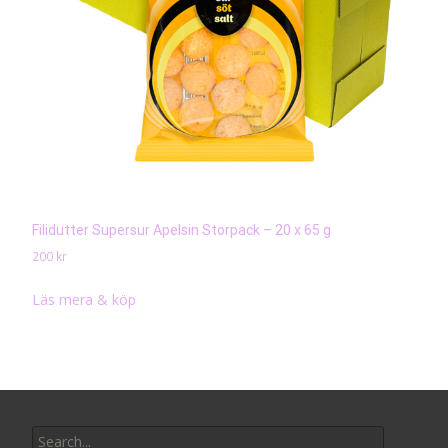
Filidutter Supersur Apelsin Storpack – 20 x 65 g
200
kr
Läs mera & köp
Search
for: