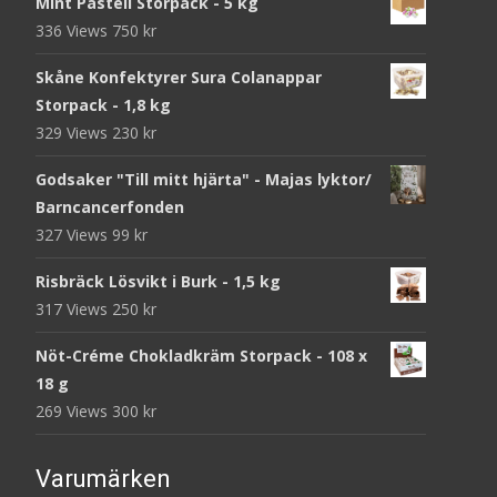
Mint Pastell Storpack - 5 kg
336 Views
750
kr
Skåne Konfektyrer Sura Colanappar
Storpack - 1,8 kg
329 Views
230
kr
Godsaker "Till mitt hjärta" - Majas lyktor/
Barncancerfonden
327 Views
99
kr
Risbräck Lösvikt i Burk - 1,5 kg
317 Views
250
kr
Nöt-Créme Chokladkräm Storpack - 108 x
18 g
269 Views
300
kr
Varumärken