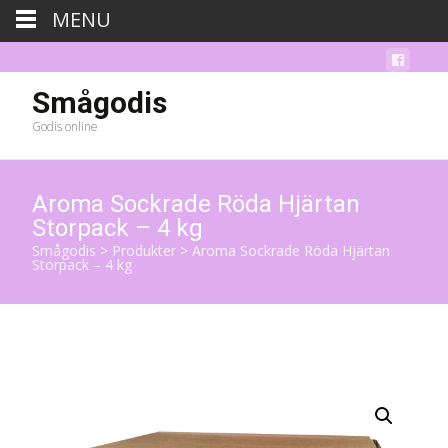
MENU
Smågodis
Godis online
Aroma Sockrade Röda Hjärtan
Storpack – 4 kg
Smågodis
>
Produkter
>
Aroma Sockrade Röda Hjärtan
Storpack – 4 kg