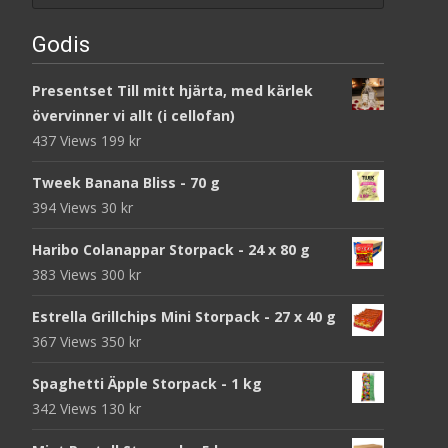
Godis
Presentset Till mitt hjärta, med kärlek
övervinner vi allt (i cellofan)
437 Views
199
kr
Tweek Banana Bliss - 70 g
394 Views
30
kr
Haribo Colanappar Storpack - 24 x 80 g
383 Views
300
kr
Estrella Grillchips Mini Storpack - 27 x 40 g
367 Views
350
kr
Spaghetti Äpple Storpack - 1 kg
342 Views
130
kr