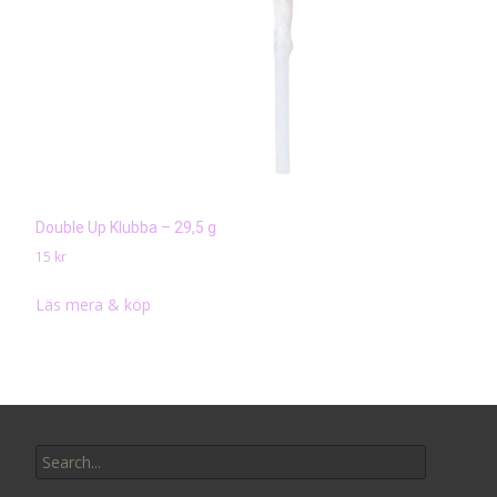
Double Up Klubba – 29,5 g
15
kr
Läs mera & köp
Search
for: