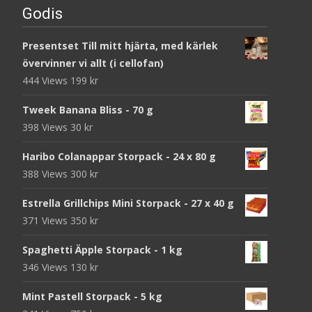
Godis
Presentset Till mitt hjärta, med kärlek
övervinner vi allt (i cellofan)
444 Views
199
kr
Tweek Banana Bliss - 70 g
398 Views
30
kr
Haribo Colanappar Storpack - 24 x 80 g
388 Views
300
kr
Estrella Grillchips Mini Storpack - 27 x 40 g
371 Views
350
kr
Spaghetti Äpple Storpack - 1 kg
346 Views
130
kr
Mint Pastell Storpack - 5 kg