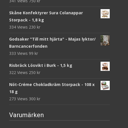
341 Views
750
kr
Skåne Konfektyrer Sura Colanappar
Storpack - 1,8 kg
334 Views
230
kr
Godsaker "Till mitt hjärta" - Majas lyktor/
Barncancerfonden
333 Views
99
kr
Risbräck Lösvikt i Burk - 1,5 kg
322 Views
250
kr
Nöt-Créme Chokladkräm Storpack - 108 x
18 g
273 Views
300
kr
Varumärken