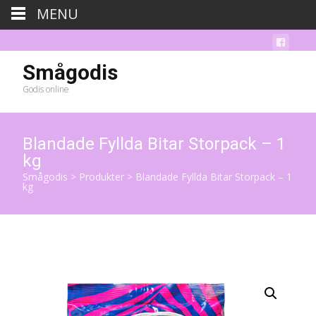
MENU
Smågodis
Godis online
Blandade Fyllda Bitar Storpack – 1
kg
Smågodis
>
Produkter
>
Blandade Fyllda Bitar Storpack – 1
kg