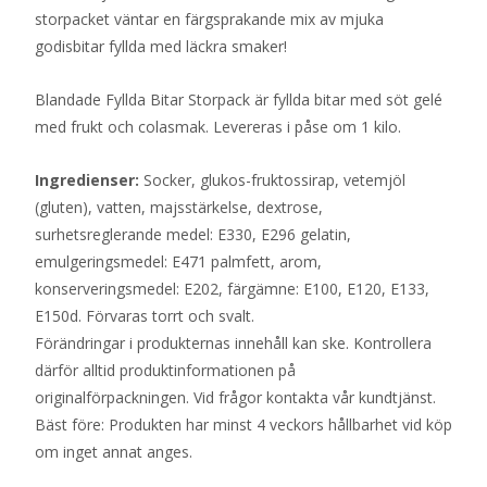
storpacket väntar en färgsprakande mix av mjuka
godisbitar fyllda med läckra smaker!
Blandade Fyllda Bitar Storpack är fyllda bitar med söt gelé
med frukt och colasmak. Levereras i påse om 1 kilo.
Ingredienser:
Socker, glukos-fruktossirap, vetemjöl
(gluten), vatten, majsstärkelse, dextrose,
surhetsreglerande medel: E330, E296 gelatin,
emulgeringsmedel: E471 palmfett, arom,
konserveringsmedel: E202, färgämne: E100, E120, E133,
E150d. Förvaras torrt och svalt.
Förändringar i produkternas innehåll kan ske. Kontrollera
därför alltid produktinformationen på
originalförpackningen. Vid frågor kontakta vår kundtjänst.
Bäst före: Produkten har minst 4 veckors hållbarhet vid köp
om inget annat anges.