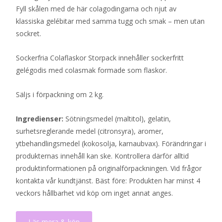
Fyll skålen med de här colagodingarna och njut av
klassiska gelébitar med samma tugg och smak – men utan
sockret.
Sockerfria Colaflaskor Storpack innehåller sockerfritt
gelégodis med colasmak formade som flaskor.
Säljs i förpackning om 2 kg.
Ingredienser:
Sötningsmedel (maltitol), gelatin,
surhetsreglerande medel (citronsyra), aromer,
ytbehandlingsmedel (kokosolja, karnaubvax). Förändringar i
produkternas innehåll kan ske. Kontrollera därför alltid
produktinformationen på originalförpackningen. Vid frågor
kontakta vår kundtjänst. Bäst före: Produkten har minst 4
veckors hållbarhet vid köp om inget annat anges.
Läs mera & köp