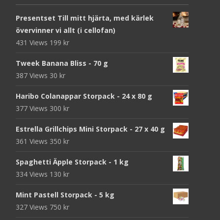
Presentset Till mitt hjärta, med kärlek
övervinner vi allt (i cellofan)
431 Views
199
kr
Tweek Banana Bliss - 70 g
387 Views
30
kr
Haribo Colanappar Storpack - 24 x 80 g
377 Views
300
kr
Estrella Grillchips Mini Storpack - 27 x 40 g
361 Views
350
kr
Spaghetti Äpple Storpack - 1 kg
334 Views
130
kr
Mint Pastell Storpack - 5 kg
327 Views
750
kr