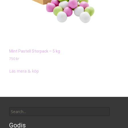
Mint Pastell Storpack – 5 kg
750
kr
Läs mera & köp
Search
for:
Godis