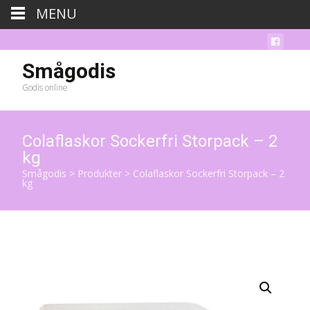
MENU
Smågodis
Godis online
Colaflaskor Sockerfri Storpack – 2
kg
Smågodis
>
Produkter
>
Colaflaskor Sockerfri Storpack – 2
kg