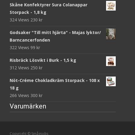
Skåne Konfektyrer Sura Colanappar
Storpack - 1,8 kg
324 Views
230
kr
Godsaker "Till mitt hjärta" - Majas lyktor/
Barncancerfonden
322 Views
99
kr
Risbräck Lösvikt i Burk - 1,5 kg
312 Views
250
kr
Nöt-Créme Chokladkräm Storpack - 108 x
18 g
266 Views
300
kr
Varumärken
Copyright © Smågodis