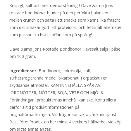
Krispigt, salt och helt oemotståndligt! Dave &amp Jons
rostade bondbönar bjuder på den perfekta balansen
mellan crunch och sälta i ett snacks som känns lika fräscht
som det smakar gott. Ett proteinrikt och fettsnålt alternativ
som passar lika bra i soffan som på språng!
Dave &amp Jons Rostade Bondbönor Havssalt säljs i påse
om 100 gram.
Ingredienser:
Bondbönor, solrosolja, salt,
surhetsreglerande medel: bikarbonat. Förpackat i en
skyddande atmosfär. KAN INNEHÅLLA SPÅR AV:
JORDNÖTTER, NÖTTER, SOJA, VETE OCH MJÖLK.
Förändringar i produkternas innehåll kan ske. Kontrollera
därför alltid produktinformationen på
originalförpackningen. Vid frågor kontakta vår kundtjänst.
Bäst före: Produkten har minst 4 veckors hållbarhet vid köp
om inget annat anges.