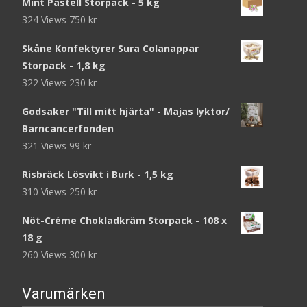
Mint Pastell Storpack - 5 kg
324 Views
750
kr
Skåne Konfektyrer Sura Colanappar
Storpack - 1,8 kg
322 Views
230
kr
Godsaker "Till mitt hjärta" - Majas lyktor/
Barncancerfonden
321 Views
99
kr
Risbräck Lösvikt i Burk - 1,5 kg
310 Views
250
kr
Nöt-Créme Chokladkräm Storpack - 108 x
18 g
260 Views
300
kr
Varumärken