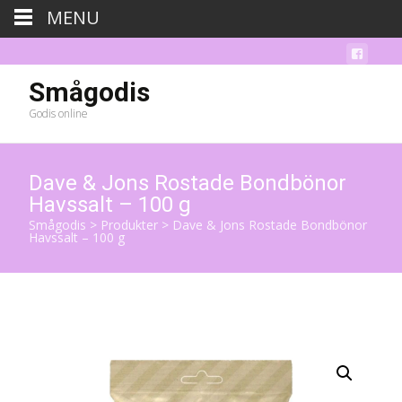
MENU
Smågodis
Godis online
Dave & Jons Rostade Bondbönor
Havssalt – 100 g
Smågodis
>
Produkter
>
Dave & Jons Rostade Bondbönor
Havssalt – 100 g