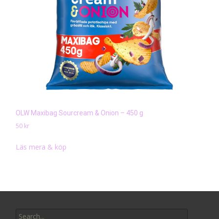
OLW Maxibag Sourcream & Onion – 450 g
50
kr
Läs mera & köp
Search
for: