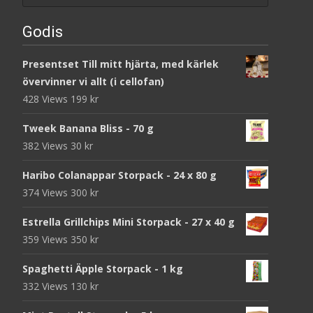
Godis
Presentset Till mitt hjärta, med kärlek
övervinner vi allt (i cellofan)
428 Views
199
kr
Tweek Banana Bliss - 70 g
382 Views
30
kr
Haribo Colanappar Storpack - 24 x 80 g
374 Views
300
kr
Estrella Grillchips Mini Storpack - 27 x 40 g
359 Views
350
kr
Spaghetti Äpple Storpack - 1 kg
332 Views
130
kr