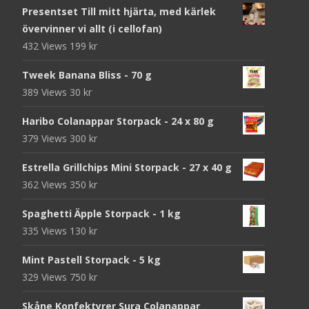
Presentset Till mitt hjärta, med kärlek
övervinner vi allt (i cellofan)
432 Views
199
kr
Tweek Banana Bliss - 70 g
389 Views
30
kr
Haribo Colanappar Storpack - 24 x 80 g
379 Views
300
kr
Estrella Grillchips Mini Storpack - 27 x 40 g
362 Views
350
kr
Spaghetti Äpple Storpack - 1 kg
335 Views
130
kr
Mint Pastell Storpack - 5 kg
329 Views
750
kr
Skåne Konfektyrer Sura Colanappar