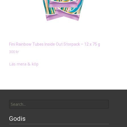
Fini Rainbow Tubes Inside Out Storpack – 12 x 75 g
300
kr
Läs mera & köp
Search
for:
Godis