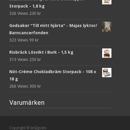
Storpack - 1,8 kg
326 Views
230
kr
Godsaker "Till mitt hjärta" - Majas lyktor/
Barncancerfonden
323 Views
99
kr
Risbräck Lösvikt i Burk - 1,5 kg
313 Views
250
kr
Nöt-Créme Chokladkräm Storpack - 108 x
18 g
266 Views
300
kr
Varumärken
Copyright © Smågodis