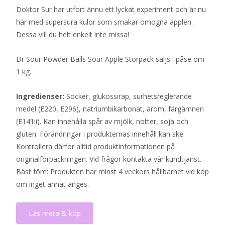
Doktor Sur har utfört ännu ett lyckat experiment och är nu
här med supersura kulor som smakar omogna äpplen.
Dessa vill du helt enkelt inte missa!
Dr Sour Powder Balls Sour Apple Storpack säljs i påse om
1 kg.
Ingredienser:
Socker, glukossirap, surhetsreglerande
medel (E220, E296), natriumbikarbonat, arom, färgämnen
(E141ii). Kan innehålla spår av mjölk, nötter, soja och
gluten. Förändringar i produkternas innehåll kan ske.
Kontrollera därför alltid produktinformationen på
originalförpackningen. Vid frågor kontakta vår kundtjänst.
Bäst före: Produkten har minst 4 veckors hållbarhet vid köp
om inget annat anges.
Läs mera & köp