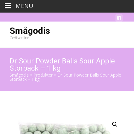
MENU
Smågodis
Godis online
Dr Sour Powder Balls Sour Apple
Storpack – 1 kg
Smågodis
>
Produkter
>
Dr Sour Powder Balls Sour Apple
Storpack – 1 kg