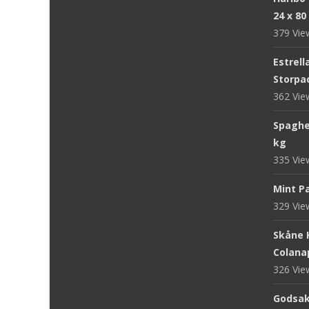
24 x 80
379 Vi
Estrell
Storpac
362 Vi
Spaghet
kg
335 Vi
Mint Pa
329 Vi
Skåne 
Colanap
326 Vi
Godsake