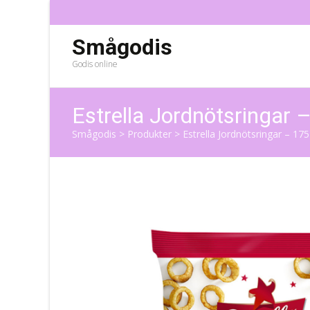
Smågodis
Godis online
Estrella Jordnötsringar 
Smågodis
>
Produkter
>
Estrella Jordnötsringar – 175