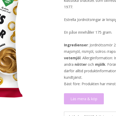
klassiska snackset som tillfred
1977.
Estrella Jordnötsringar är kris
En påse innehåller 175 gram.
Ingredienser
: Jordnötssmör 2
majsmjöl, rismjöl, solros-/raps
vetemjöl
. Allergiinformation: 
andra
nötter
och
mjölk
. Förä
därför alltid produktinformatio
kundtjänst.
Bäst före: Produkten har minst
Läs mera & köp