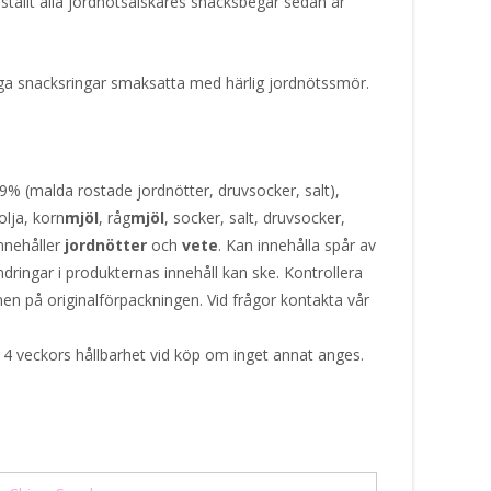
sställt alla jordnötsälskares snacksbegär sedan år
piga snacksringar smaksatta med härlig jordnötssmör.
9% (malda rostade jordnötter, druvsocker, salt),
olja, korn
mjöl
, råg
mjöl
, socker, salt, druvsocker,
Innehåller
jordnötter
och
vete
. Kan innehålla spår av
ndringar i produkternas innehåll kan ske. Kontrollera
nen på originalförpackningen. Vid frågor kontakta vår
 4 veckors hållbarhet vid köp om inget annat anges.