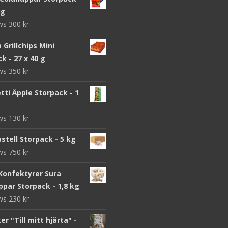
 g
ews
300
kr
a Grillchips Mini
k - 27 x 40 g
ews
350
kr
ti Äpple Storpack - 1
ews
130
kr
stell Storpack - 5 kg
ews
750
kr
Konfektyrer Sura
par Storpack - 1,8 kg
ews
230
kr
r "Till mitt hjärta" -