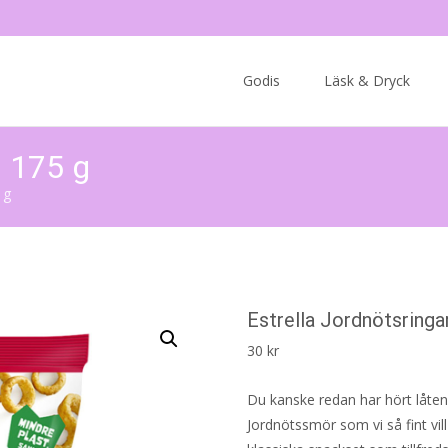
Skip
to
Godis
Läsk & Dryck
content
– 175 g
 g
Estrella Jordnötsringa
30
kr
Du kanske redan har hört låten
Jordnötssmör som vi så fint vil