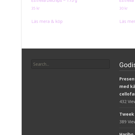
Estrella Dillchips – 175 g
Estrell
35
kr
30
kr
Läs mera & köp
Läs mer
Search
Godi
for:
Present
med kär
cellofa
432 Vi
Tweek 
389 Vi
Haribo