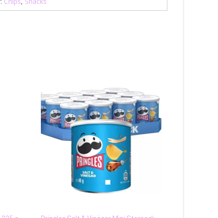
r:
Chips
,
Snacks