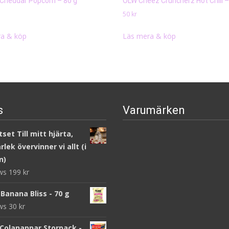
a Cheddar Popcorn – 80 g
OLW Cheez Cruncherz Hot Chili –
50
kr
a & köp
Läs mera & köp
s
Varumärken
set Till mitt hjärta,
lek övervinner vi allt (i
n)
ews
199
kr
Banana Bliss - 70 g
ews
30
kr
 Colanappar Storpack -