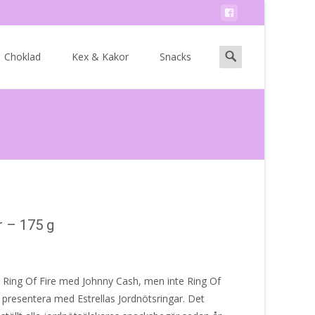
Search
Choklad
Kex & Kakor
Snacks
for:
r – 175 g
 Ring Of Fire med Johnny Cash, men inte Ring Of
l presentera med Estrellas Jordnötsringar. Det