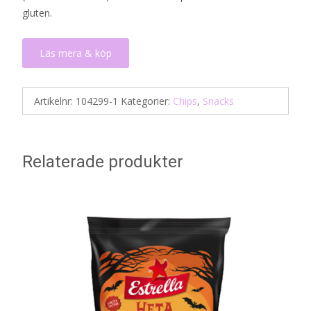
gluten.
Läs mera & köp
Artikelnr:
104299-1
Kategorier:
Chips
,
Snacks
Relaterade produkter