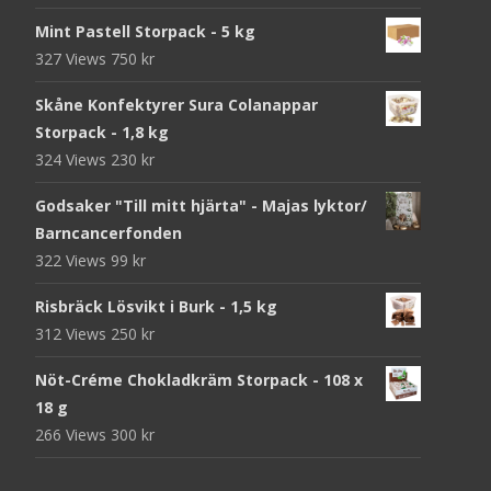
Mint Pastell Storpack - 5 kg
327 Views
750
kr
Skåne Konfektyrer Sura Colanappar
Storpack - 1,8 kg
324 Views
230
kr
Godsaker "Till mitt hjärta" - Majas lyktor/
Barncancerfonden
322 Views
99
kr
Risbräck Lösvikt i Burk - 1,5 kg
312 Views
250
kr
Nöt-Créme Chokladkräm Storpack - 108 x
18 g
266 Views
300
kr