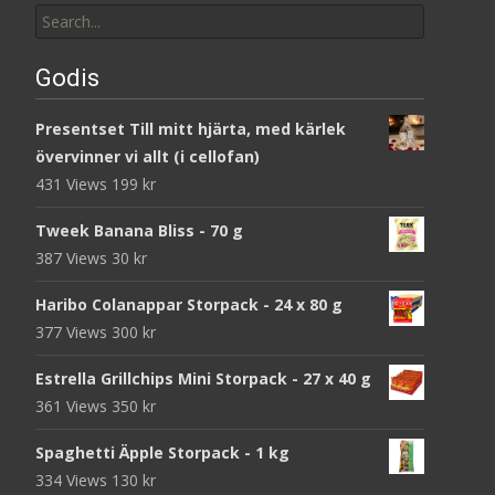
for:
Godis
Presentset Till mitt hjärta, med kärlek
övervinner vi allt (i cellofan)
431 Views
199
kr
Tweek Banana Bliss - 70 g
387 Views
30
kr
Haribo Colanappar Storpack - 24 x 80 g
377 Views
300
kr
Estrella Grillchips Mini Storpack - 27 x 40 g
361 Views
350
kr
Spaghetti Äpple Storpack - 1 kg
334 Views
130
kr