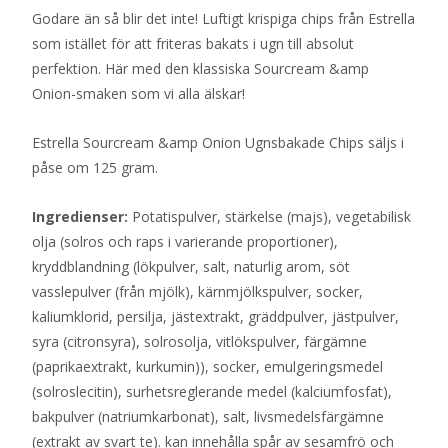
Godare än så blir det inte! Luftigt krispiga chips från Estrella
som istället för att friteras bakats i ugn till absolut
perfektion. Här med den klassiska Sourcream &amp
Onion-smaken som vi alla älskar!
Estrella Sourcream &amp Onion Ugnsbakade Chips säljs i
påse om 125 gram.
Ingredienser:
Potatispulver, stärkelse (majs), vegetabilisk
olja (solros och raps i varierande proportioner),
kryddblandning (lökpulver, salt, naturlig arom, söt
vasslepulver (från mjölk), kärnmjölkspulver, socker,
kaliumklorid, persilja, jästextrakt, gräddpulver, jästpulver,
syra (citronsyra), solrosolja, vitlökspulver, färgämne
(paprikaextrakt, kurkumin)), socker, emulgeringsmedel
(solroslecitin), surhetsreglerande medel (kalciumfosfat),
bakpulver (natriumkarbonat), salt, livsmedelsfärgämne
(extrakt av svart te). kan innehålla spår av sesamfrö och