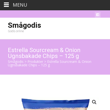
MENU
Smågodis
Godis online
Estrella Sourcream & Onion
Ugnsbakade Chips – 125 g
Smågodis
>
Produkter
>
Estrella Sourcream & Onion
Ugnsbakade Chips – 125 g