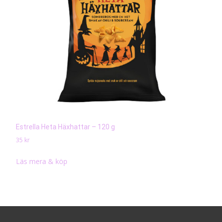
Estrella Heta Häxhattar – 120 g
35
kr
Läs mera & köp
Search