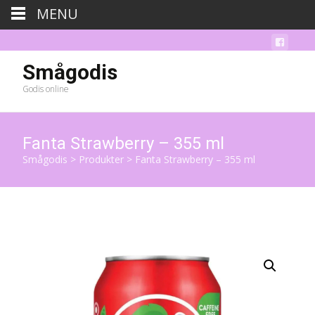
MENU
Smågodis
Godis online
Fanta Strawberry – 355 ml
Smågodis
>
Produkter
>
Fanta Strawberry – 355 ml