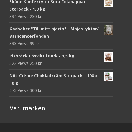
Skåne Konfektyrer Sura Colanappar
Storpack - 1,8 kg
334 Views
230
kr
Godsaker "Till mitt hjärta" - Majas lyktor/
Barncancerfonden
333 Views
99
kr
Risbräck Lösvikt i Burk - 1,5 kg
322 Views
250
kr
Nöt-Créme Chokladkräm Storpack - 108 x
18 g
273 Views
300
kr
Varumärken