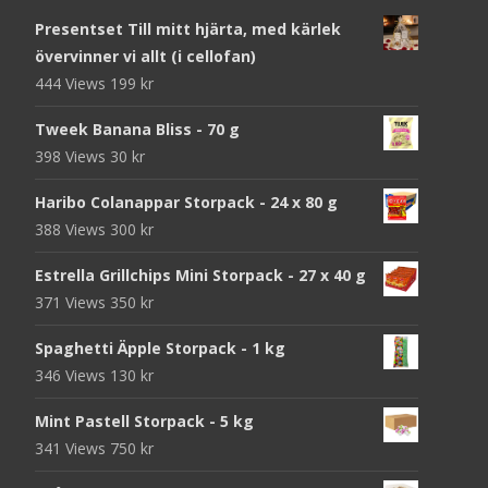
Presentset Till mitt hjärta, med kärlek
övervinner vi allt (i cellofan)
444 Views
199
kr
Tweek Banana Bliss - 70 g
398 Views
30
kr
Haribo Colanappar Storpack - 24 x 80 g
388 Views
300
kr
Estrella Grillchips Mini Storpack - 27 x 40 g
371 Views
350
kr
Spaghetti Äpple Storpack - 1 kg
346 Views
130
kr
Mint Pastell Storpack - 5 kg
341 Views
750
kr