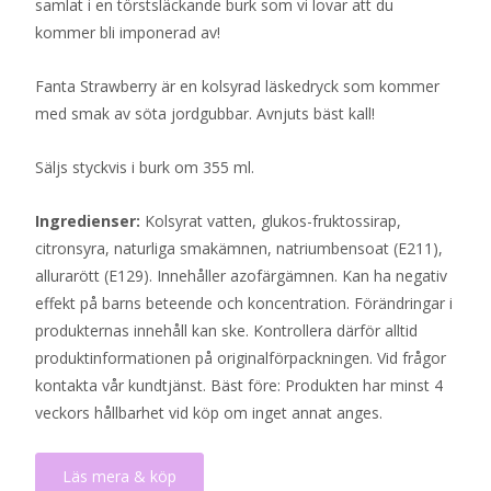
samlat i en törstsläckande burk som vi lovar att du
kommer bli imponerad av!
Fanta Strawberry är en kolsyrad läskedryck som kommer
med smak av söta jordgubbar. Avnjuts bäst kall!
Säljs styckvis i burk om 355 ml.
Ingredienser:
Kolsyrat vatten, glukos-fruktossirap,
citronsyra, naturliga smakämnen, natriumbensoat (E211),
allurarött (E129). Innehåller azofärgämnen. Kan ha negativ
effekt på barns beteende och koncentration. Förändringar i
produkternas innehåll kan ske. Kontrollera därför alltid
produktinformationen på originalförpackningen. Vid frågor
kontakta vår kundtjänst. Bäst före: Produkten har minst 4
veckors hållbarhet vid köp om inget annat anges.
Läs mera & köp