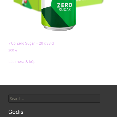
7 Up Zero Sugar – 20 x 33 cl
300
kr
Läs mera & köp
Search
for:
Godis