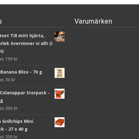
s
Varumärken
set Till mitt hjärta,
lek övervinner vi allt (i
n)
ews
199
kr
Banana Bliss - 70 g
ews
30
kr
 Colanappar Storpack -
 g
ews
300
kr
a Grillchips Mini
k - 27 x 40 g
ews
350
kr