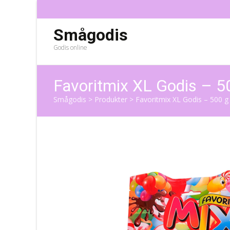
Smågodis
Godis online
Favoritmix XL Godis – 5
Smågodis
>
Produkter
>
Favoritmix XL Godis – 500 g