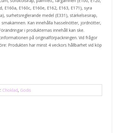
cum, sorbitolsirap, palmfett, färgämnen (E100, E120,
d, E160a, E160c, E160e, E162, E163, E171), syra
ra), surhetsreglerande medel (E331), stärkelsesirap,
e, smakämnen. Kan innehålla hasselnötter, jordnötter,
Förändringar i produkternas innehåll kan ske.
ktinformationen på originalförpackningen. Vid frågor
öre: Produkten har minst 4 veckors hållbarhet vid köp
r:
Choklad
,
Godis