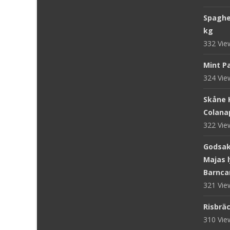
Spaghet
kg
332 Vi
Mint Pa
324 Vi
Skåne 
Colanap
322 Vi
Godsake
Majas l
Barnca
321 Vi
Risbräc
310 Vi