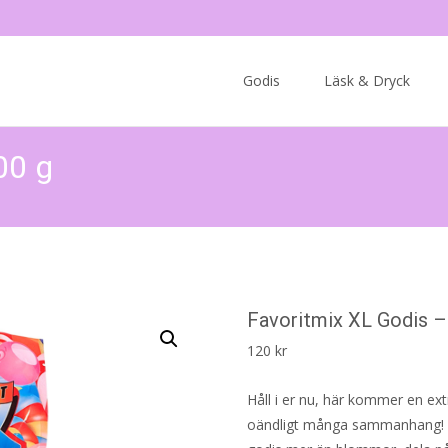
Skip
to
Godis
Läsk & Dryck
content
00 g
Favoritmix XL Godis –
120
kr
Håll i er nu, här kommer en e
oändligt många sammanhang! Ge