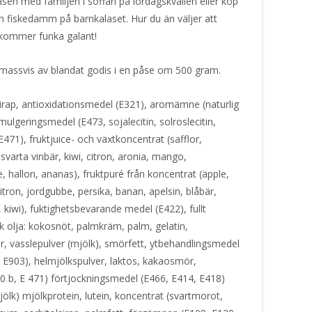
en med familjen i soffan på lördagskvällen eller köp
n fiskedamm på barnkalaset. Hur du än väljer att
n kommer funka galant!
 massvis av blandat godis i en påse om 500 gram.
irap, antioxidationsmedel (E321), aromämne (naturlig
mulgeringsmedel (E473, sojalecitin, solroslecitin,
E471), fruktjuice- och växtkoncentrat (safflor,
, svarta vinbär, kiwi, citron, aronia, mango,
, hallon, ananas), fruktpuré från koncentrat (äpple,
itron, jordgubbe, persika, banan, apelsin, blåbär,
kiwi), fuktighetsbevarande medel (E422), fullt
k olja: kokosnöt, palmkräm, palm, gelatin,
 vasslepulver (mjölk), smörfett, ytbehandlingsmedel
, E903), helmjölkspulver, laktos, kakaosmör,
b, E 471) förtjockningsmedel (E466, E414, E418)
ölk) mjölkprotein, lutein, koncentrat (svartmorot,