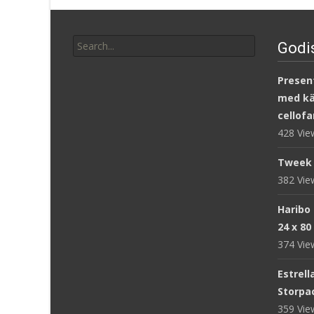
Search
Godi
for:
Present
med kär
cellofa
428 Vi
Tweek 
382 Vi
Haribo
24 x 80
374 Vi
Estrell
Storpac
359 Vi