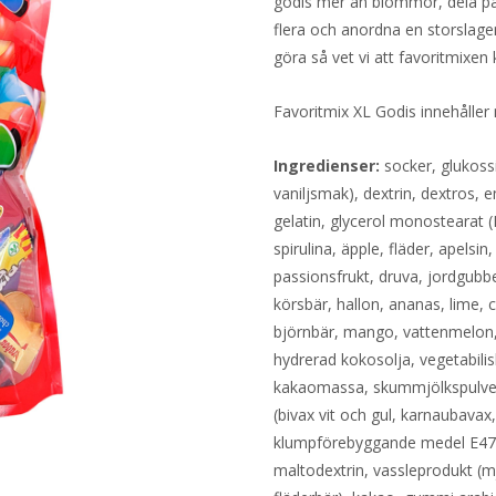
godis mer än blommor, dela pås
flera och anordna en storslage
göra så vet vi att favoritmixe
Favoritmix XL Godis innehåller
Ingredienser:
socker, glukoss
vaniljsmak), dextrin, dextros, e
gelatin, glycerol monostearat (
spirulina, äpple, fläder, apelsin
passionsfrukt, druva, jordgubbe
körsbär, hallon, ananas, lime, c
björnbär, mango, vattenmelon, 
hydrerad kokosolja, vegetabilis
kakaomassa, skummjölkspulver,
(bivax vit och gul, karnaubavax
klumpförebyggande medel E470 
maltodextrin, vassleprodukt (mj