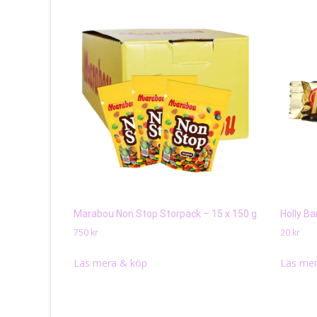
Marabou Non Stop Storpack – 15 x 150 g
Holly Ba
750
kr
20
kr
Läs mera & köp
Läs mer