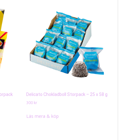
torpack
Delicato Chokladboll Storpack – 25 x 58 g
Dansk Pebe
kg
300
kr
300
kr
Läs mera & köp
Läs mera 