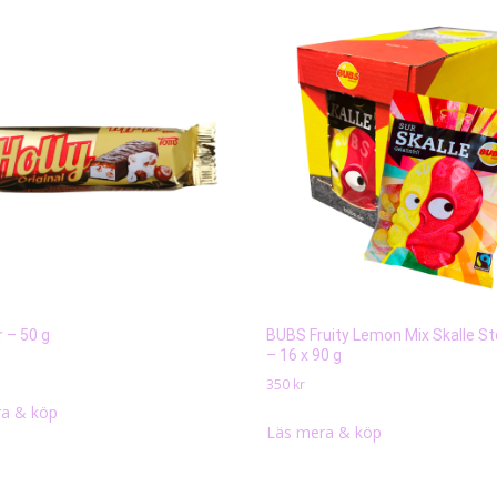
r – 50 g
BUBS Fruity Lemon Mix Skalle S
– 16 x 90 g
350
kr
a & köp
Läs mera & köp