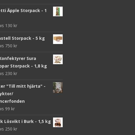
ti Äpple Storpack - 1
ews
130
kr
stell Storpack - 5 kg
ews
750
kr
Konfektyrer Sura
par Storpack - 1,8 kg
ews
230
kr
r "Till mitt hjärta" -
yktor/
ncerfonden
ews
99
kr
k Lösvikt i Burk - 1,5 kg
ews
250
kr