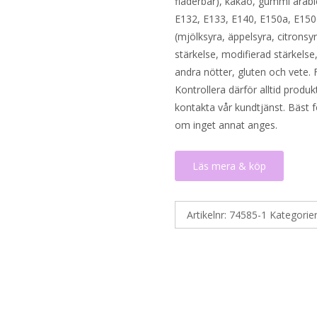
fläderbär), kakao, gummi arabi
E132, E133, E140, E150a, E150
(mjölksyra, äppelsyra, citronsy
stärkelse, modifierad stärkels
andra nötter, gluten och vete. 
Kontrollera därför alltid produ
kontakta vår kundtjänst. Bäst f
om inget annat anges.
Läs mera & köp
Artikelnr:
74585-1
Kategorie