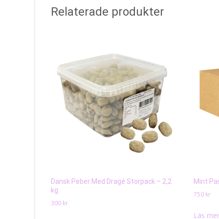
Relaterade produkter
Dansk Peber Med Dragé Storpack – 2,2
Mint Pas
kg
750
kr
300
kr
Läs mer