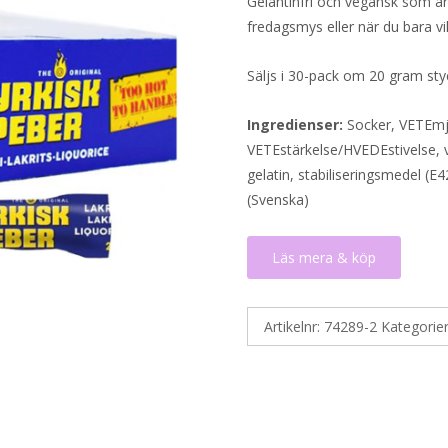
Gelantinfri och vegansk som är p
fredagsmys eller när du bara vi
Säljs i 30-pack om 20 gram sty
Ingredienser:
Socker, VETEmjö
VETEstärkelse/HVEDEstivelse, v
gelatin, stabiliseringsmedel (E
(Svenska)
Läs mera & köp
Artikelnr:
74289-2
Kategorie