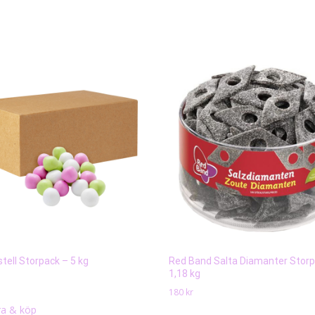
tell Storpack – 5 kg
Red Band Salta Diamanter Storp
1,18 kg
180
kr
a & köp