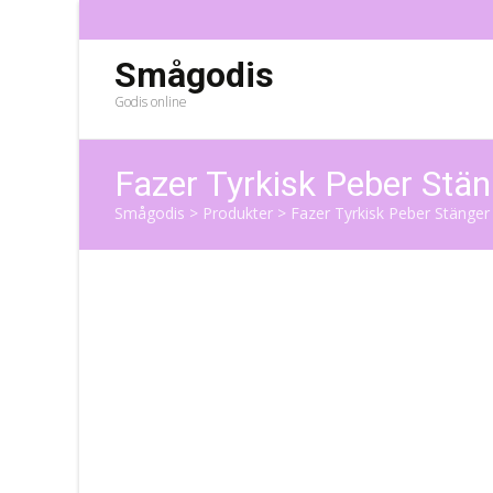
Smågodis
Godis online
Fazer Tyrkisk Peber Stän
Smågodis
>
Produkter
>
Fazer Tyrkisk Peber Stänger