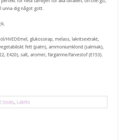
erfekt för hela familjen för alla tillfällen, on-the-go,
ll unna dig något gott.
ck.
l/HVEDEmel, glukossirap, melass, lakritsextrakt,
egetabiliskt fett (palm), ammoniumklorid (salmiak),
422, E420), salt, aromer, färgämne/farvestof (E153).
r:
Godis
,
Lakrits