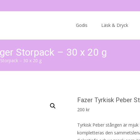
Skip
to
Godis
Läsk & Dryck
content
ger Storpack – 30 x 20 g
 Storpack – 30 x 20 g
Fazer Tyrkisk Peber S
200
kr
Tyrkisk Peber stången är mjuk f
kompletteras den sammetslena 