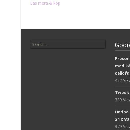
Läs mera & köp
Search
Godi
for:
Present
med kär
cellofa
432 Vi
Tweek 
389 Vi
Haribo
24 x 80
379 Vi