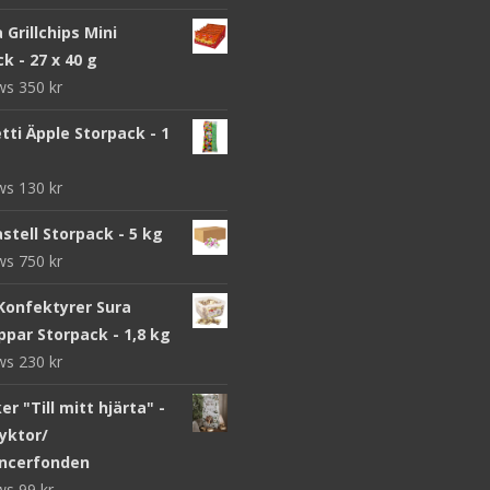
a Grillchips Mini
k - 27 x 40 g
ews
350
kr
ti Äpple Storpack - 1
ews
130
kr
stell Storpack - 5 kg
ews
750
kr
Konfektyrer Sura
par Storpack - 1,8 kg
ews
230
kr
r "Till mitt hjärta" -
yktor/
ncerfonden
ews
99
kr