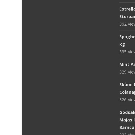
Estrell
Storpac
362 Vi
Spaghet
kg
335 Vi
Mint Pa
329 Vi
Skåne 
Colanap
326 Vi
Godsake
Majas l
Barnca
323 Vi