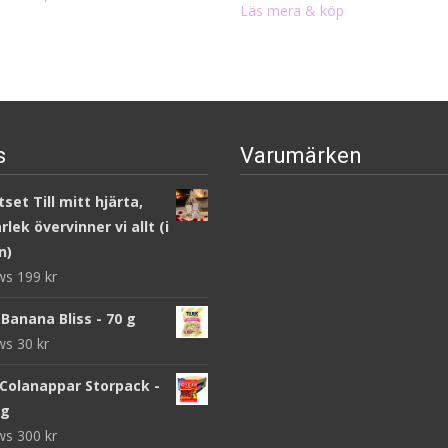
Läs mera & köp
s
Varumärken
set Till mitt hjärta,
lek övervinner vi allt (i
n)
ews
199
kr
Banana Bliss - 70 g
ews
30
kr
 Colanappar Storpack -
 g
ews
300
kr