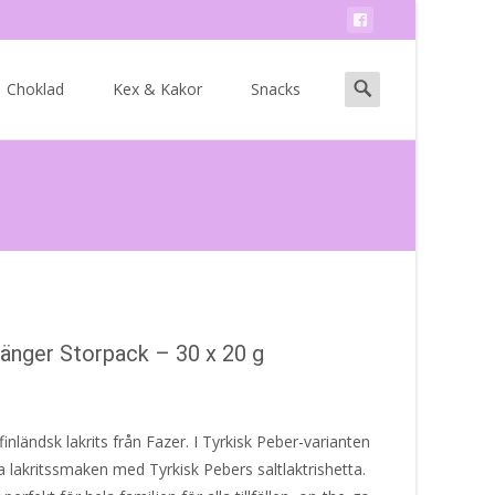
Search
Choklad
Kex & Kakor
Snacks
for:
tänger Storpack – 30 x 20 g
inländsk lakrits från Fazer. I Tyrkisk Peber-varianten
lakritssmaken med Tyrkisk Pebers saltlaktrishetta.