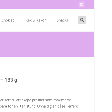
Search
Choklad
Kex & Kakor
Snacks
for:
– 183 g
r sett till att skapa praliner som maximerar
ara för en liten stund. Unna dig en påse Ferrero