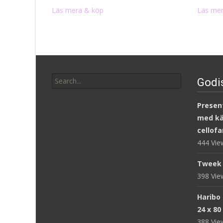
Läs mera & köp
Läs mer
Search
Godi
for:
Present
med kär
cellofa
444 Vi
Tweek 
398 Vi
Haribo
24 x 80
388 Vi