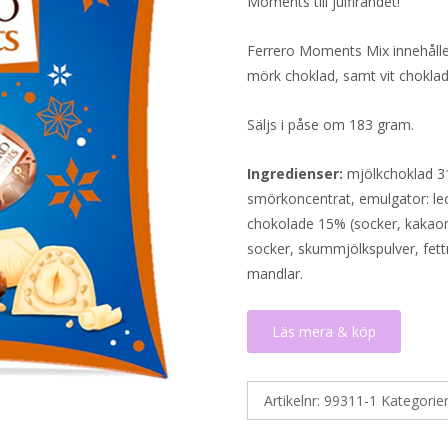
Moments till julfirandet!
Ferrero Moments Mix innehålle
mörk choklad, samt vit chokla
Säljs i påse om 183 gram.
Ingredienser:
mjölkchoklad 31
smörkoncentrat, emulgator: lecit
chokolade 15% (socker, kakaomas
socker, skummjölkspulver, fettr
mandlar.
Läs mera & köp
Artikelnr:
99311-1
Kategorie