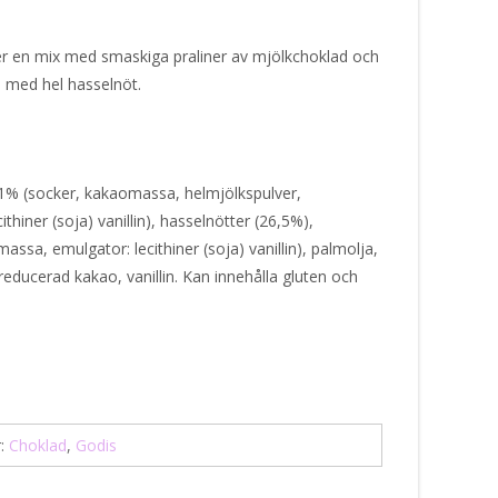
r en mix med smaskiga praliner av mjölkchoklad och
d med hel hasselnöt.
% (socker, kakaomassa, helmjölkspulver,
hiner (soja) vanillin), hasselnötter (26,5%),
sa, emulgator: lecithiner (soja) vanillin), palmolja,
educerad kakao, vanillin. Kan innehålla gluten och
r:
Choklad
,
Godis