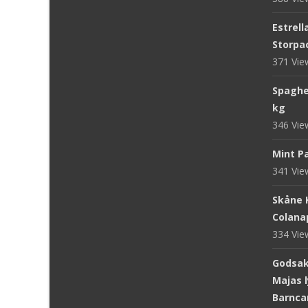
Estrell
Storpac
371 Vi
Spaghet
kg
346 Vi
Mint Pa
341 Vi
Skåne 
Colanap
334 Vi
Godsake
Majas l
Barnca