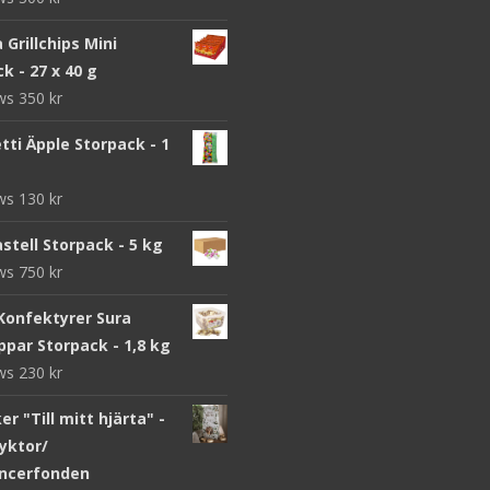
a Grillchips Mini
k - 27 x 40 g
ews
350
kr
ti Äpple Storpack - 1
ews
130
kr
stell Storpack - 5 kg
ews
750
kr
Konfektyrer Sura
par Storpack - 1,8 kg
ews
230
kr
r "Till mitt hjärta" -
yktor/
ncerfonden