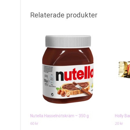
Relaterade produkter
Nutella Hasselnötskräm – 350 g
Holly Ba
60
kr
20
kr