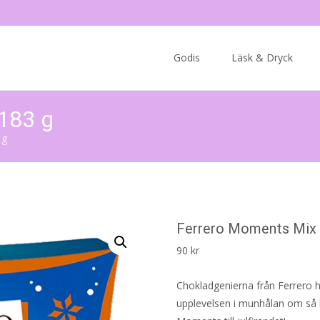
Skip
to
Godis
Läsk & Dryck
content
183 g
 g
Ferrero Moments Mix 
90
kr
Chokladgenierna från Ferrero ha
upplevelsen i munhålan om så b