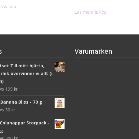
a & köp
Läs mera & köp
s
Varumärken
set Till mitt hjärta,
lek övervinner vi allt (i
n)
ews
199
kr
Banana Bliss - 70 g
ews
30
kr
 Colanappar Storpack -
 g
ews
300
kr