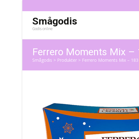
Smågodis
Godis online
Ferrero Moments Mix – 
Smågodis
>
Produkter
>
Ferrero Moments Mix – 183