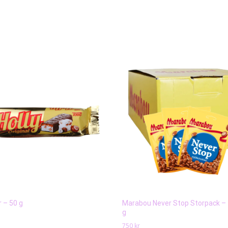
r – 50 g
Marabou Never Stop Storpack – 
g
750
kr