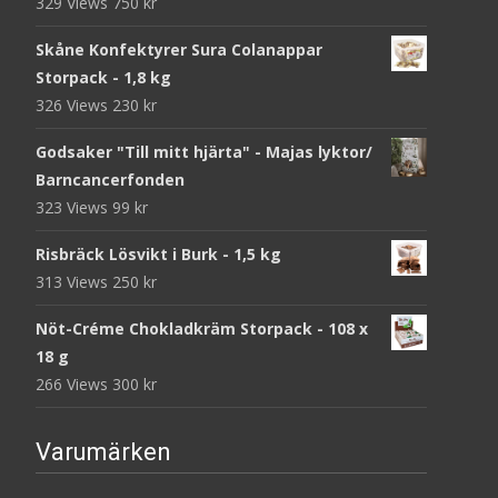
329 Views
750
kr
Skåne Konfektyrer Sura Colanappar
Storpack - 1,8 kg
326 Views
230
kr
Godsaker "Till mitt hjärta" - Majas lyktor/
Barncancerfonden
323 Views
99
kr
Risbräck Lösvikt i Burk - 1,5 kg
313 Views
250
kr
Nöt-Créme Chokladkräm Storpack - 108 x
18 g
266 Views
300
kr
Varumärken