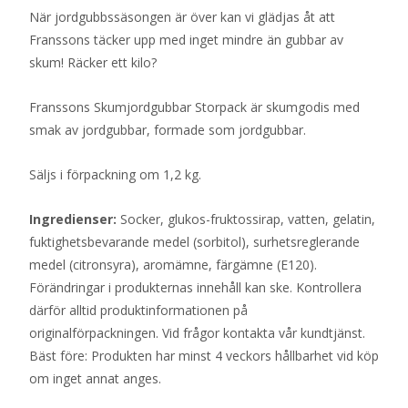
När jordgubbssäsongen är över kan vi glädjas åt att
Franssons täcker upp med inget mindre än gubbar av
skum! Räcker ett kilo?
Franssons Skumjordgubbar Storpack är skumgodis med
smak av jordgubbar, formade som jordgubbar.
Säljs i förpackning om 1,2 kg.
Ingredienser:
Socker, glukos-fruktossirap, vatten, gelatin,
fuktighetsbevarande medel (sorbitol), surhetsreglerande
medel (citronsyra), aromämne, färgämne (E120).
Förändringar i produkternas innehåll kan ske. Kontrollera
därför alltid produktinformationen på
originalförpackningen. Vid frågor kontakta vår kundtjänst.
Bäst före: Produkten har minst 4 veckors hållbarhet vid köp
om inget annat anges.