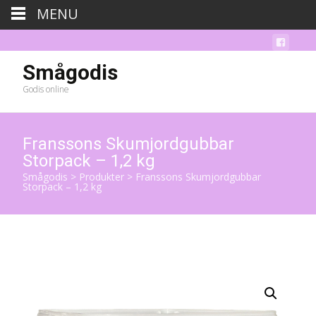
MENU
Smågodis
Godis online
Franssons Skumjordgubbar
Storpack – 1,2 kg
Smågodis
>
Produkter
>
Franssons Skumjordgubbar
Storpack – 1,2 kg