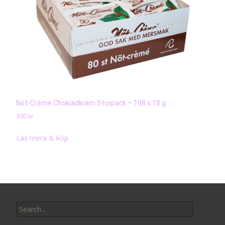
Nöt-Créme Chokladkräm Storpack – 108 x 18 g
300
kr
Läs mera & köp
Search
for: