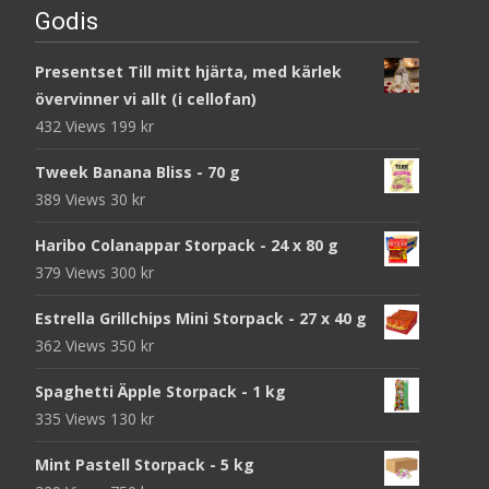
Godis
Presentset Till mitt hjärta, med kärlek
övervinner vi allt (i cellofan)
432 Views
199
kr
Tweek Banana Bliss - 70 g
389 Views
30
kr
Haribo Colanappar Storpack - 24 x 80 g
379 Views
300
kr
Estrella Grillchips Mini Storpack - 27 x 40 g
362 Views
350
kr
Spaghetti Äpple Storpack - 1 kg
335 Views
130
kr
Mint Pastell Storpack - 5 kg