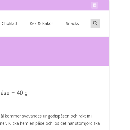
Search
Choklad
Kex & Kakor
Snacks
for:
påse – 40 g
emål kommer svävandes ur godispåsen och rakt in i
ner. Klicka hem en påse och lös det här utomjordiska