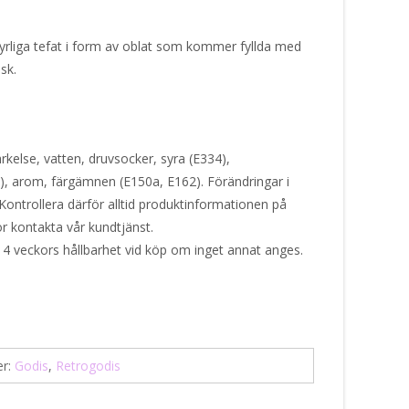
yrliga tefat i form av oblat som kommer fyllda med
nsk.
rkelse, vatten, druvsocker, syra (E334),
), arom, färgämnen (E150a, E162). Förändringar i
Kontrollera därför alltid produktinformationen på
or kontakta vår kundtjänst.
 4 veckors hållbarhet vid köp om inget annat anges.
er:
Godis
,
Retrogodis