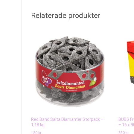
Relaterade produkter
Red Band Salta Diamanter Storpack –
BUBS Fr
1,18 kg
– 16 x 9
180
kr
350
kr