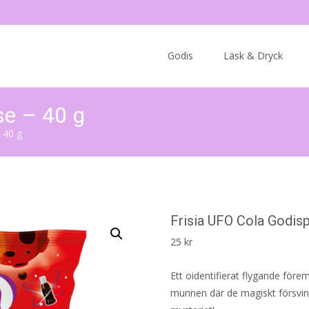
Skip
to
Godis
Läsk & Dryck
content
se – 40 g
 40 g
Frisia UFO Cola Godis
25
kr
Ett oidentifierat flygande för
munnen där de magiskt försvin