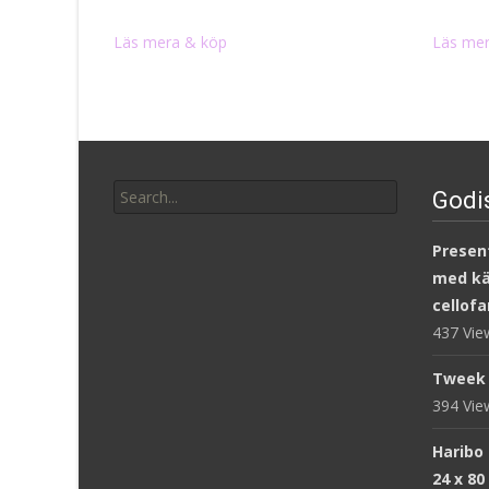
Läs mera & köp
Läs mer
Search
Godi
for:
Present
med kär
cellofa
437 Vi
Tweek 
394 Vi
Haribo
24 x 80