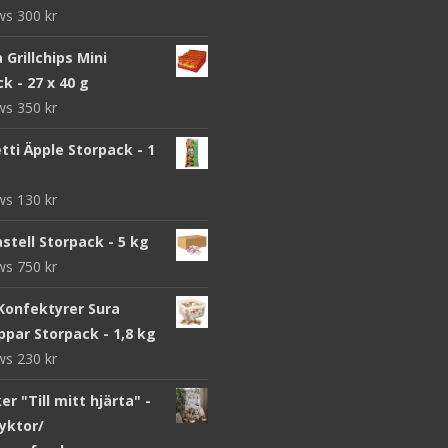
ews
300
kr
a Grillchips Mini
k - 27 x 40 g
ews
350
kr
ti Äpple Storpack - 1
ews
130
kr
stell Storpack - 5 kg
ews
750
kr
Konfektyrer Sura
par Storpack - 1,8 kg
ews
230
kr
r "Till mitt hjärta" -
yktor/