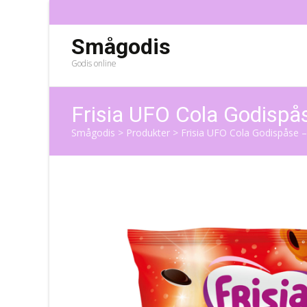
Smågodis
Godis online
Frisia UFO Cola Godispå
Smågodis
>
Produkter
>
Frisia UFO Cola Godispåse –