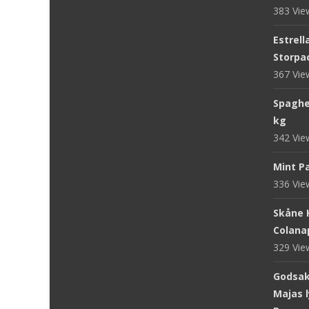
383 Vi
Estrell
Storpac
367 Vi
Spaghet
kg
342 Vi
Mint Pa
336 Vi
Skåne 
Colanap
329 Vi
Godsake
Majas l