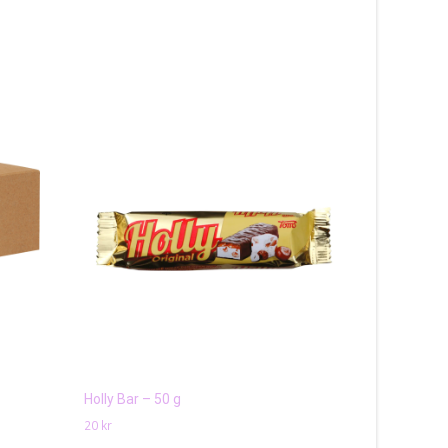
Holly Bar – 50 g
Mynthon Mi
20
kr
25
kr