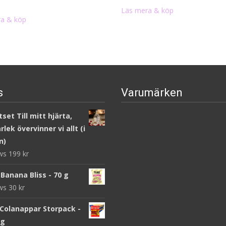
Läs mera & köp
a & köp
s
Varumärken
set Till mitt hjärta,
lek övervinner vi allt (i
n)
ews
199
kr
Banana Bliss - 70 g
ews
30
kr
 Colanappar Storpack -
 g