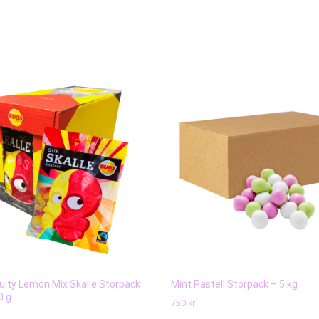
uity Lemon Mix Skalle Storpack
Mint Pastell Storpack – 5 kg
0 g
750
kr