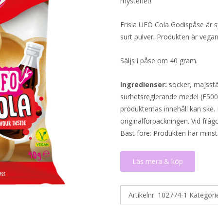
mysteriet!
Frisia UFO Cola Godispåse är s
surt pulver. Produkten är vega
Säljs i påse om 40 gram.
Ingredienser:
socker, majsstä
surhetsreglerande medel (E500
produkternas innehåll kan ske. 
originalförpackningen. Vid fråg
Bäst före: Produkten har minst
Läs mera & köp
Artikelnr:
102774-1
Kategori