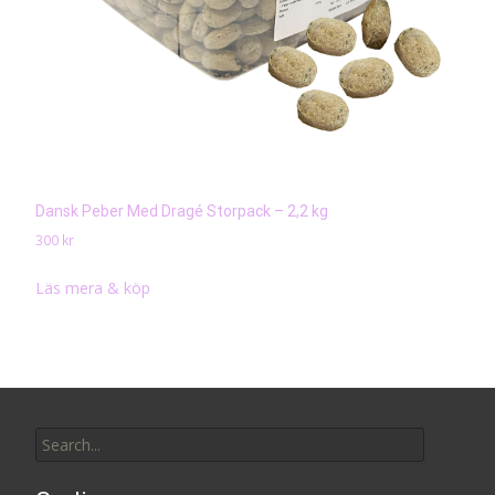
Dansk Peber Med Dragé Storpack – 2,2 kg
300
kr
Läs mera & köp
Search
for: