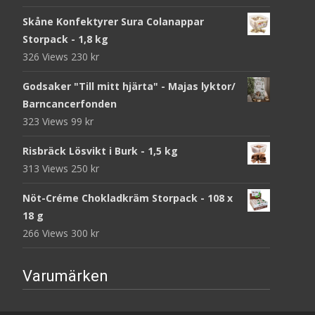
Skåne Konfektyrer Sura Colanappar
Storpack - 1,8 kg
326 Views
230
kr
Godsaker "Till mitt hjärta" - Majas lyktor/
Barncancerfonden
323 Views
99
kr
Risbräck Lösvikt i Burk - 1,5 kg
313 Views
250
kr
Nöt-Créme Chokladkräm Storpack - 108 x
18 g
266 Views
300
kr
Varumärken