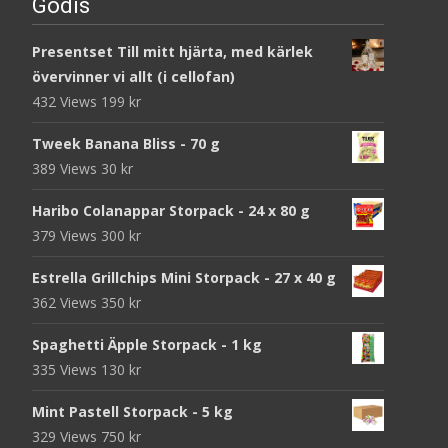
Godis
Presentset Till mitt hjärta, med kärlek
övervinner vi allt (i cellofan)
432 Views
199
kr
Tweek Banana Bliss - 70 g
389 Views
30
kr
Haribo Colanappar Storpack - 24 x 80 g
379 Views
300
kr
Estrella Grillchips Mini Storpack - 27 x 40 g
362 Views
350
kr
Spaghetti Äpple Storpack - 1 kg
335 Views
130
kr
Mint Pastell Storpack - 5 kg
329 Views
750
kr