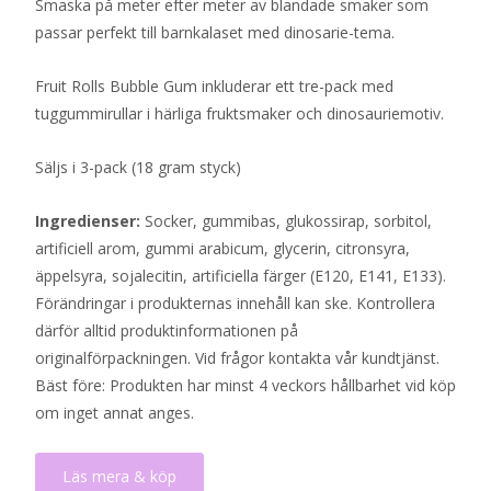
Smaska på meter efter meter av blandade smaker som
passar perfekt till barnkalaset med dinosarie-tema.
Fruit Rolls Bubble Gum inkluderar ett tre-pack med
tuggummirullar i härliga fruktsmaker och dinosauriemotiv.
Säljs i 3-pack (18 gram styck)
Ingredienser:
Socker, gummibas, glukossirap, sorbitol,
artificiell arom, gummi arabicum, glycerin, citronsyra,
äppelsyra, sojalecitin, artificiella färger (E120, E141, E133).
Förändringar i produkternas innehåll kan ske. Kontrollera
därför alltid produktinformationen på
originalförpackningen. Vid frågor kontakta vår kundtjänst.
Bäst före: Produkten har minst 4 veckors hållbarhet vid köp
om inget annat anges.
Läs mera & köp