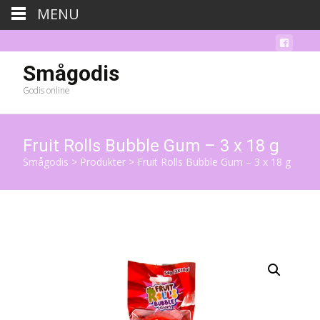
MENU
Smågodis
Godis online
Fruit Rolls Bubble Gum – 3 x 18 g
Smågodis
>
Produkter
>
Fruit Rolls Bubble Gum – 3 x 18 g