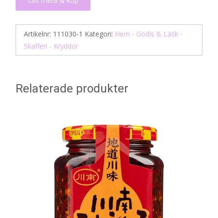
Läs mera & köp
Artikelnr:
111030-1
Kategori:
Hem - Godis & Läsk -
Skafferi - Kryddor
Relaterade produkter