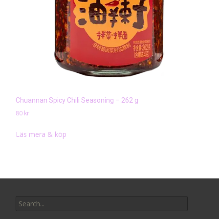
Chuannan Spicy Chili Seasoning – 262 g
80
kr
Läs mera & köp
Search
for: