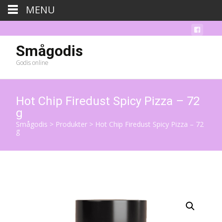
MENU
Smågodis
Godis online
Hot Chip Firedust Spicy Pizza – 72
g
Smågodis
>
Produkter
>
Hot Chip Firedust Spicy Pizza – 72
g