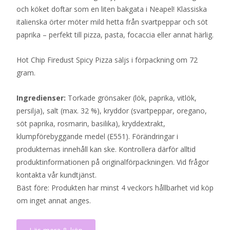
och köket doftar som en liten bakgata i Neapel! Klassiska
italienska örter möter mild hetta från svartpeppar och söt
paprika – perfekt till pizza, pasta, focaccia eller annat härlig.
Hot Chip Firedust Spicy Pizza säljs i förpackning om 72
gram.
Ingredienser:
Torkade grönsaker (lök, paprika, vitlök,
persilja), salt (max. 32 %), kryddor (svartpeppar, oregano,
söt paprika, rosmarin, basilika), kryddextrakt,
klumpförebyggande medel (E551). Förändringar i
produkternas innehåll kan ske. Kontrollera därför alltid
produktinformationen på originalförpackningen. Vid frågor
kontakta vår kundtjänst.
Bäst före: Produkten har minst 4 veckors hållbarhet vid köp
om inget annat anges.