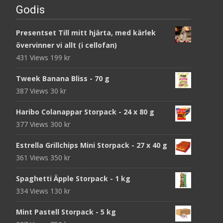
Godis
Presentset Till mitt hjärta, med kärlek
övervinner vi allt (i cellofan)
431 Views
199
kr
Tweek Banana Bliss - 70 g
387 Views
30
kr
Haribo Colanappar Storpack - 24 x 80 g
377 Views
300
kr
Estrella Grillchips Mini Storpack - 27 x 40 g
361 Views
350
kr
Spaghetti Äpple Storpack - 1 kg
334 Views
130
kr
Mint Pastell Storpack - 5 kg