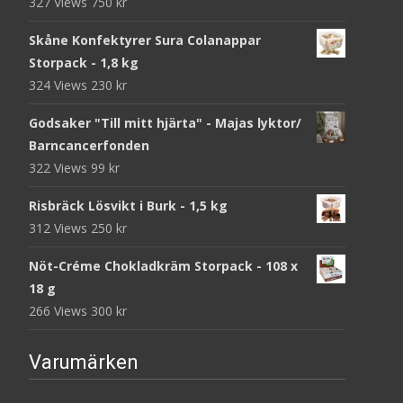
327 Views
750
kr
Skåne Konfektyrer Sura Colanappar
Storpack - 1,8 kg
324 Views
230
kr
Godsaker "Till mitt hjärta" - Majas lyktor/
Barncancerfonden
322 Views
99
kr
Risbräck Lösvikt i Burk - 1,5 kg
312 Views
250
kr
Nöt-Créme Chokladkräm Storpack - 108 x
18 g
266 Views
300
kr
Varumärken