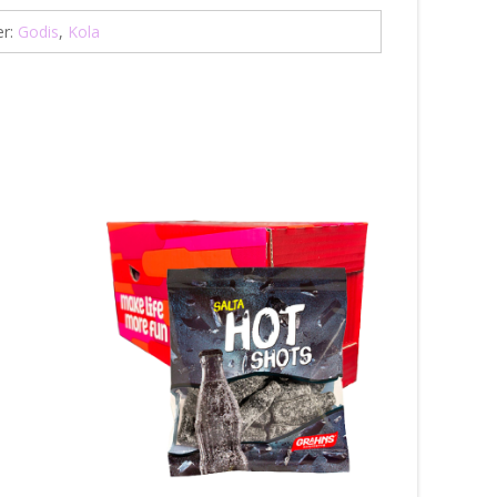
er:
Godis
,
Kola