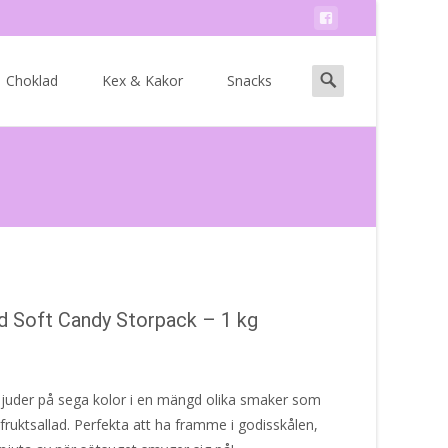
Search
Choklad
Kex & Kakor
Snacks
for:
d Soft Candy Storpack – 1 kg
bjuder på sega kolor i en mängd olika smaker som
fruktsallad. Perfekta att ha framme i godisskålen,