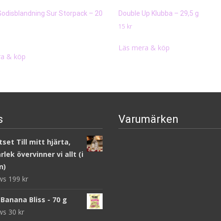
odisblandning Sur Storpack – 20
Double Up Klubba – 29,5 g
15
kr
Läs mera & köp
a & köp
s
Varumärken
set Till mitt hjärta,
lek övervinner vi allt (i
n)
ews
199
kr
Banana Bliss - 70 g
ews
30
kr