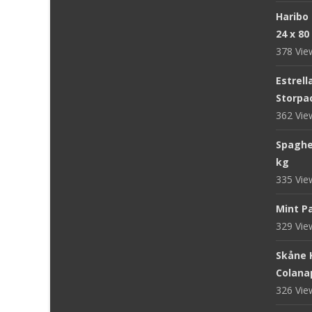
Haribo
24 x 80
378 Vi
Estrell
Storpac
362 Vi
Spaghet
kg
335 Vi
Mint Pa
329 Vi
Skåne 
Colanap
326 Vi