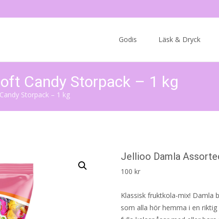
Skip
to
Godis
Läsk & Dryck
content
Soft Candy Storpack – 1 kg
 Candy Storpack – 1 kg
Jellioo Damla Assorte
100
kr
Klassisk fruktkola-mix! Damla 
som alla hör hemma i en riktig 