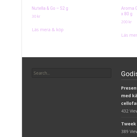
Nutella & Go – 52 g
Aroma G
x 80 g
30
kr
200
kr
Läs mera & köp
Läs mer
Search
Godi
for:
Present
med kär
cellofa
432 Vi
Tweek 
389 Vi