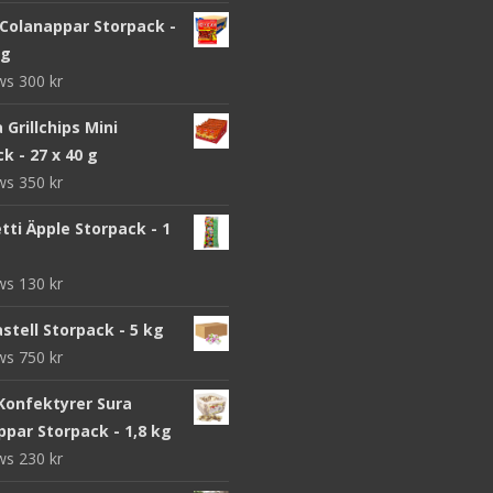
 Colanappar Storpack -
 g
ews
300
kr
a Grillchips Mini
k - 27 x 40 g
ews
350
kr
ti Äpple Storpack - 1
ews
130
kr
stell Storpack - 5 kg
ews
750
kr
Konfektyrer Sura
par Storpack - 1,8 kg
ews
230
kr