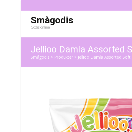
Smågodis
Godis online
Jellioo Damla Assorted 
Smågodis
>
Produkter
>
Jellioo Damla Assorted Soft