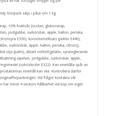
 njuta av när sötsuget smyger sig på!
ndy Storpack säljs i påse om 1 kg.
rap, 10% fruktsås [socker, glukossirap,
lsin, jordgubbe, surkörsbär, äpple, hallon, persika,
itronsyra E330), konsistenstillsats (pektin E440),
ubbe, surkörsbär, äpple, hallon, persika, citron)],
isk olja (palm), ätbart nötköttgelatin, syrareglerande
llsättning (apelsin, jordgubbe, surkörsbär, äpple,
ringsmedel (solroslecitin E322). Kan innehålla spår av
produkternas innehåll kan ske. Kontrollera därför
originalförpackningen. Vid frågor kontakta vår
en har minst 4 veckors hållbarhet vid köp om inget