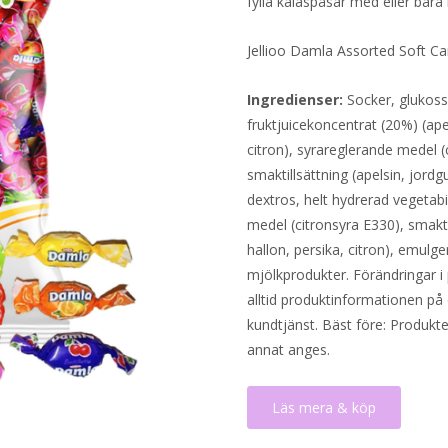
fylla kalaspåsar med eller bara
Jellioo Damla Assorted Soft Ca
Ingredienser:
Socker, glukossi
fruktjuicekoncentrat (20%) (ape
citron), syrareglerande medel (c
smaktillsättning (apelsin, jordg
dextros, helt hydrerad vegetabil
medel (citronsyra E330), smakti
hallon, persika, citron), emulge
mjölkprodukter. Förändringar i 
alltid produktinformationen på 
kundtjänst. Bäst före: Produkt
annat anges.
Läs mera & köp