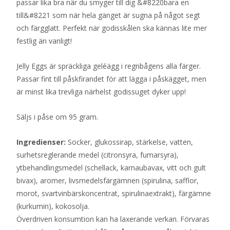
passar lika bra när du smyger till dig &#8220bara en
till&#8221 som när hela gänget är sugna på något segt
och färgglatt. Perfekt när godisskålen ska kännas lite mer
festlig än vanligt!
Jelly Eggs är spräckliga geléägg i regnbågens alla färger.
Passar fint till påskfirandet för att lägga i påskägget, men
är minst lika trevliga närhelst godissuget dyker upp!
Säljs i påse om 95 gram.
Ingredienser:
Socker, glukossirap, stärkelse, vatten,
surhetsreglerande medel (citronsyra, fumarsyra),
ytbehandlingsmedel (schellack, karnaubavax, vitt och gult
bivax), aromer, livsmedelsfärgämnen (spirulina, safflor,
morot, svartvinbärskoncentrat, spirulinaextrakt), färgämne
(kurkumin), kokosolja.
Överdriven konsumtion kan ha laxerande verkan. Förvaras