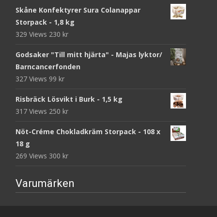
Skåne Konfektyrer Sura Colanappar
Storpack - 1,8 kg
329 Views
230
kr
Godsaker "Till mitt hjärta" - Majas lyktor/
Barncancerfonden
327 Views
99
kr
Risbräck Lösvikt i Burk - 1,5 kg
317 Views
250
kr
Nöt-Créme Chokladkräm Storpack - 108 x
18 g
269 Views
300
kr
Varumärken