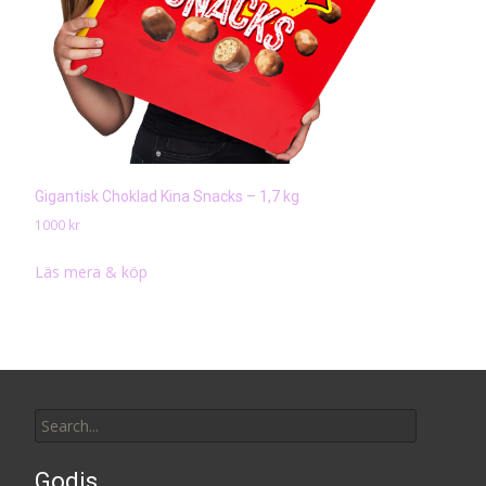
Gigantisk Choklad Kina Snacks – 1,7 kg
1000
kr
Läs mera & köp
Search
for:
Godis