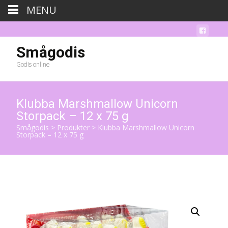
MENU
Smågodis
Godis online
Klubba Marshmallow Unicorn
Storpack – 12 x 75 g
Smågodis
>
Produkter
>
Klubba Marshmallow Unicorn
Storpack – 12 x 75 g