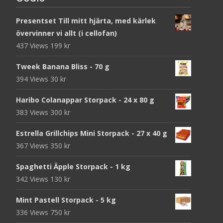
Presentset Till mitt hjärta, med kärlek
övervinner vi allt (i cellofan)
437 Views
199
kr
Tweek Banana Bliss - 70 g
394 Views
30
kr
Haribo Colanappar Storpack - 24 x 80 g
383 Views
300
kr
Estrella Grillchips Mini Storpack - 27 x 40 g
367 Views
350
kr
Spaghetti Äpple Storpack - 1 kg
342 Views
130
kr
Mint Pastell Storpack - 5 kg
336 Views
750
kr