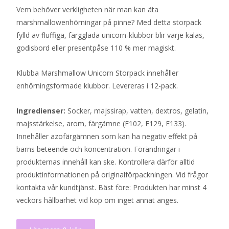
Vem behöver verkligheten när man kan äta
marshmallowenhörningar på pinne? Med detta storpack
fylld av fluffiga, färgglada unicorn-klubbor blir varje kalas,
godisbord eller presentpåse 110 % mer magiskt.
Klubba Marshmallow Unicorn Storpack innehåller
enhörningsformade klubbor. Levereras i 12-pack.
Ingredienser:
Socker, majssirap, vatten, dextros, gelatin,
majsstärkelse, arom, färgämne (E102, E129, E133).
Innehåller azofärgämnen som kan ha negativ effekt på
barns beteende och koncentration. Förändringar i
produkternas innehåll kan ske. Kontrollera därför alltid
produktinformationen på originalförpackningen. Vid frågor
kontakta vår kundtjänst. Bäst före: Produkten har minst 4
veckors hållbarhet vid köp om inget annat anges.