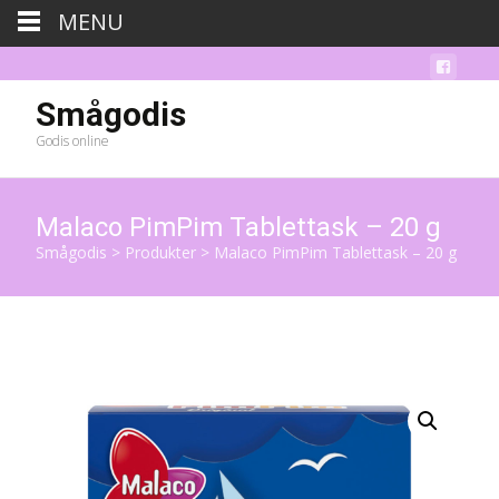
MENU
Smågodis
Godis online
Malaco PimPim Tablettask – 20 g
Smågodis
>
Produkter
>
Malaco PimPim Tablettask – 20 g