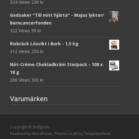
324 Views
230
kr
Godsaker "Till mitt hjärta" - Majas lyktor/
Barncancerfonden
322 Views
99
kr
Risbräck Lösvikt i Burk - 1,5 kg
312 Views
250
kr
Nöt-Créme Chokladkräm Storpack - 108 x
18 g
266 Views
300
kr
Varumärken
Copyright © Smågodis
Powered by WordPress
, Theme
i-craft
by TemplatesNext.