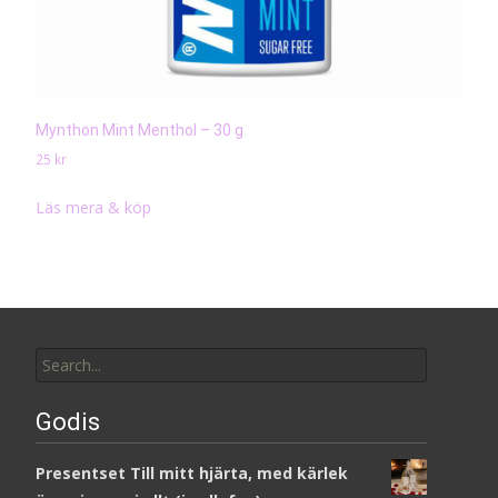
Mynthon Mint Menthol – 30 g
25
kr
Läs mera & köp
Search
for:
Godis
Presentset Till mitt hjärta, med kärlek