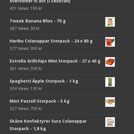
övervinner vi allt (i cellofan)
431 Views
199
kr
Tweek Banana Bliss - 70 g
387 Views
30
kr
Haribo Colanappar Storpack - 24 x 80 g
377 Views
300
kr
Estrella Grillchips Mini Storpack - 27 x 40 g
361 Views
350
kr
Spaghetti Äpple Storpack - 1 kg
334 Views
130
kr
Mint Pastell Storpack - 5 kg
327 Views
750
kr
Skåne Konfektyrer Sura Colanappar
Storpack - 1,8 kg