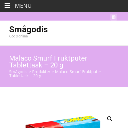
MENU
Smågodis
Godis online
Malaco Smurf Fruktputer
Tablettask – 20 g
Smågodis
>
Produkter
>
Malaco Smurf Fruktputer
Tablettask – 20 g