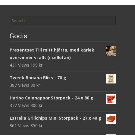
Search
for:
Godis
Presentset Till mitt hjärta, med kärlek
övervinner vi allt (i cellofan)
431 Views
199
kr
Tweek Banana Bliss - 70 g
387 Views
30
kr
Haribo Colanappar Storpack - 24 x 80 g
377 Views
300
kr
Estrella Grillchips Mini Storpack - 27 x 40 g
361 Views
350
kr