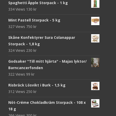
Spaghetti Äpple Storpack - 1 kg
334 Views
130
kr
Mint Pastell Storpack - 5 kg
327 Views
750
kr
Skåne Konfektyrer Sura Colanappar
Storpack - 1,8 kg
324 Views
230
kr
Godsaker "Till mitt hjärta" - Majas lyktor/
Barncancerfonden
322 Views
99
kr
Risbräck Lösvikt i Burk - 1,5 kg
312 Views
250
kr
Nöt-Créme Chokladkräm Storpack - 108 x
18 g
266 Views
300
kr