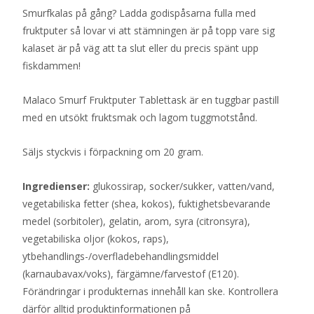
Smurfkalas på gång? Ladda godispåsarna fulla med
fruktputer så lovar vi att stämningen är på topp vare sig
kalaset är på väg att ta slut eller du precis spänt upp
fiskdammen!
Malaco Smurf Fruktputer Tablettask är en tuggbar pastill
med en utsökt fruktsmak och lagom tuggmotstånd.
Säljs styckvis i förpackning om 20 gram.
Ingredienser:
glukossirap, socker/sukker, vatten/vand,
vegetabiliska fetter (shea, kokos), fuktighetsbevarande
medel (sorbitoler), gelatin, arom, syra (citronsyra),
vegetabiliska oljor (kokos, raps),
ytbehandlings-/overfladebehandlingsmiddel
(karnaubavax/voks), färgämne/farvestof (E120).
Förändringar i produkternas innehåll kan ske. Kontrollera
därför alltid produktinformationen på