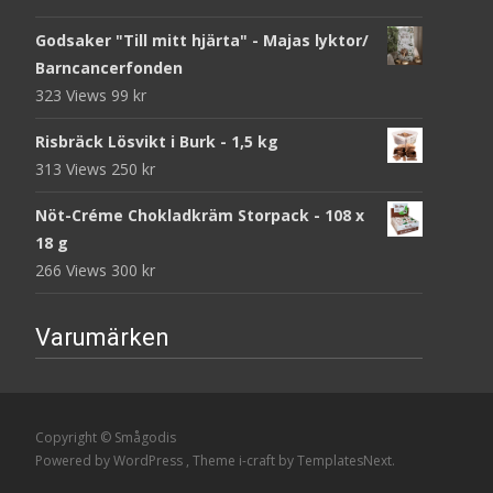
Godsaker "Till mitt hjärta" - Majas lyktor/
Barncancerfonden
323 Views
99
kr
Risbräck Lösvikt i Burk - 1,5 kg
313 Views
250
kr
Nöt-Créme Chokladkräm Storpack - 108 x
18 g
266 Views
300
kr
Varumärken
Copyright © Smågodis
Powered by WordPress
, Theme
i-craft
by TemplatesNext.