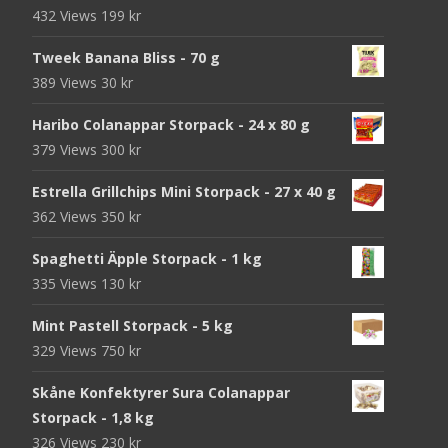
432 Views
199
kr
Tweek Banana Bliss - 70 g
389 Views
30
kr
Haribo Colanappar Storpack - 24 x 80 g
379 Views
300
kr
Estrella Grillchips Mini Storpack - 27 x 40 g
362 Views
350
kr
Spaghetti Äpple Storpack - 1 kg
335 Views
130
kr
Mint Pastell Storpack - 5 kg
329 Views
750
kr
Skåne Konfektyrer Sura Colanappar
Storpack - 1,8 kg
326 Views
230
kr