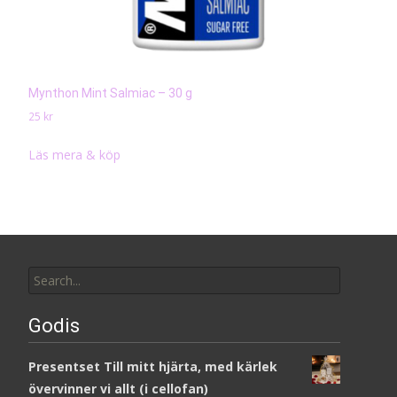
Mynthon Mint Salmiac – 30 g
25
kr
Läs mera & köp
Search
for:
Godis
Presentset Till mitt hjärta, med kärlek
övervinner vi allt (i cellofan)