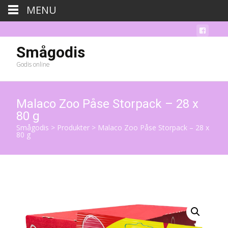
MENU
Smågodis
Godis online
Malaco Zoo Påse Storpack – 28 x
80 g
Smågodis
>
Produkter
>
Malaco Zoo Påse Storpack – 28 x
80 g