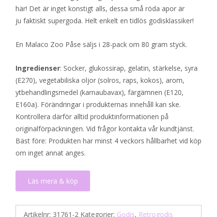
här! Det är inget konstigt alls, dessa små röda apor är
ju faktiskt supergoda. Helt enkelt en tidlös godisklassiker!
En Malaco Zoo Påse säljs i 28-pack om 80 gram styck.
Ingredienser
: Socker, glukossirap, gelatin, stärkelse, syra
(E270), vegetabiliska oljor (solros, raps, kokos), arom,
ytbehandlingsmedel (karnaubavax), färgämnen (E120,
E160a). Förändringar i produkternas innehåll kan ske.
Kontrollera därför alltid produktinformationen på
originalförpackningen. Vid frågor kontakta vår kundtjänst.
Bäst före: Produkten har minst 4 veckors hållbarhet vid köp
om inget annat anges.
Läs mera & köp
Artikelnr:
31761-2
Kategorier:
Godis
,
Retrogodis