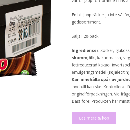
varför Japp fortfarande finns ä
En bit Japp räcker ju inte så lån
godissortiment.
Säljs i 20-pack.
Ingredienser
: Socker, glukos
skummjölk
, kakaomassa, veget
fettreducerad kakao, invertsoc
emulgeringsmedel (
soja
lecitin
Kan innehålla spår av jordnö
innehåll kan ske. Kontrollera d
originalförpackningen. Vid fråg
Bäst före: Produkten har minst
Läs mera & köp