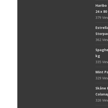
Haribo
24 x 80
379 Vi
Estrell
Storpac
362 Vi
Spaghet
kg
335 Vi
Mint Pa
329 Vi
Skåne 
Colanap
326 Vi