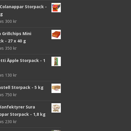
 Colanappar Storpack -
 g
ews
300
kr
a Grillchips Mini
k - 27 x 40 g
ews
350
kr
ti Äpple Storpack - 1
ews
130
kr
stell Storpack - 5 kg
ews
750
kr
Konfektyrer Sura
par Storpack - 1,8 kg
ews
230
kr