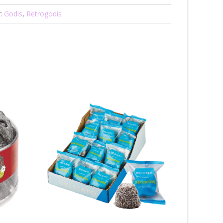
r:
Godis
,
Retrogodis