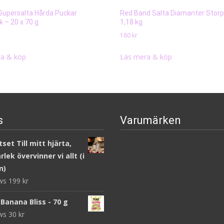
Supersalta Hårda Puckar
Red Band Salta Diamanter Storp
 – 20 x 70 g
1,18 kg
180
kr
a & köp
Läs mera & köp
s
Varumärken
set Till mitt hjärta,
lek övervinner vi allt (i
n)
ews
199
kr
Banana Bliss - 70 g
ews
30
kr