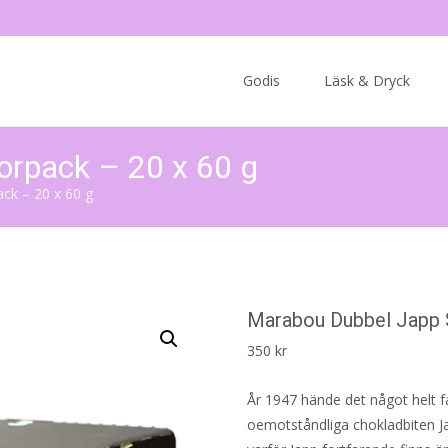
Skip
to
Godis
Läsk & Dryck
content
orpack – 20 x 60 g
ck – 20 x 60 g
Marabou Dubbel Japp S
350
kr
År 1947 hände det något helt f
oemotståndliga chokladbiten Ja