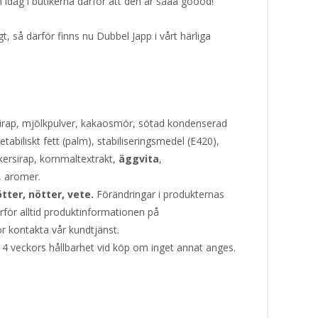
n idag i butikerna därför att den är sååå goood!
gt, så därför finns nu Dubbel Japp i vårt härliga
sirap, mjölkpulver, kakaosmör, sötad kondenserad
abiliskt fett (palm), stabiliseringsmedel (E420),
kersirap, kornmaltextrakt,
äggvita
,
), aromer.
tter, nötter, vete.
Förändringar i produkternas
ärför alltid produktinformationen på
or kontakta vår kundtjänst.
 4 veckors hållbarhet vid köp om inget annat anges.