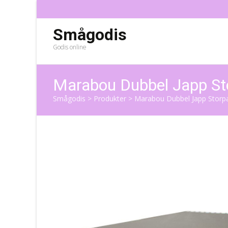
Smågodis
Godis online
Marabou Dubbel Japp St
Smågodis
>
Produkter
>
Marabou Dubbel Japp Storpa