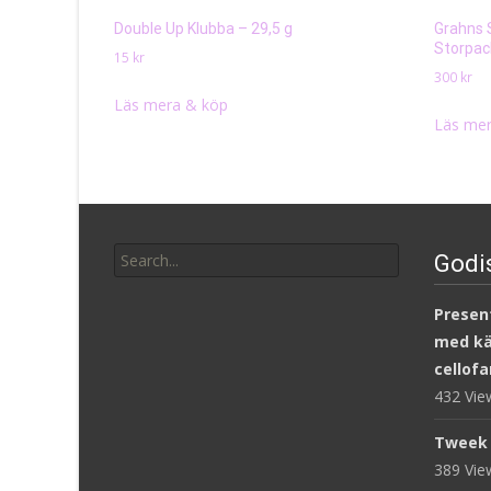
Double Up Klubba – 29,5 g
Grahns 
Storpack
15
kr
300
kr
Läs mera & köp
Läs mer
Search
Godi
for:
Present
med kär
cellofa
432 Vi
Tweek 
389 Vi