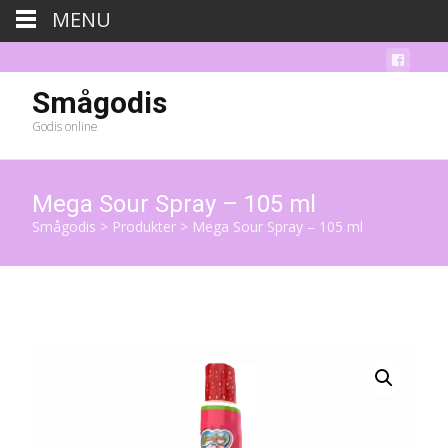
MENU
Smågodis
Godis online
Mega Sour Spray – 105 ml
Smågodis
>
Produkter
>
Mega Sour Spray – 105 ml