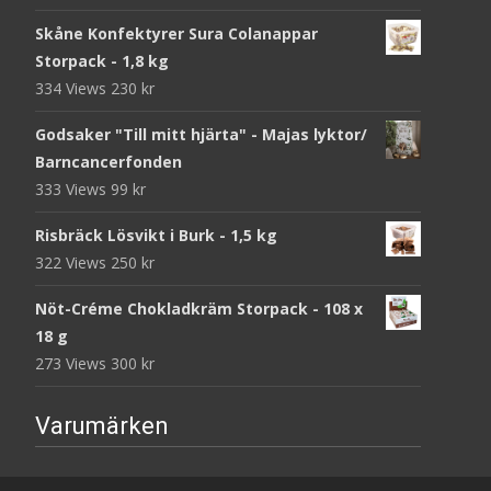
Skåne Konfektyrer Sura Colanappar
Storpack - 1,8 kg
334 Views
230
kr
Godsaker "Till mitt hjärta" - Majas lyktor/
Barncancerfonden
333 Views
99
kr
Risbräck Lösvikt i Burk - 1,5 kg
322 Views
250
kr
Nöt-Créme Chokladkräm Storpack - 108 x
18 g
273 Views
300
kr
Varumärken