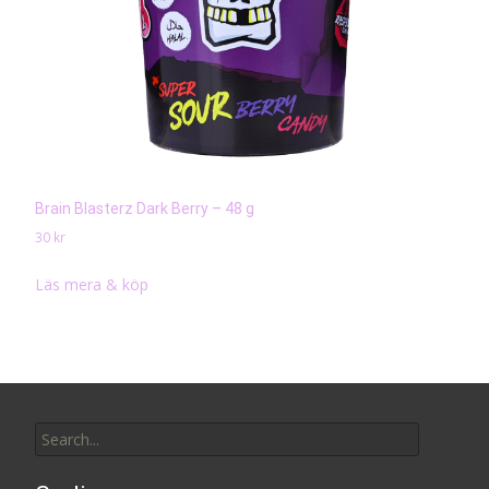
Brain Blasterz Dark Berry – 48 g
30
kr
Läs mera & köp
Search
for: