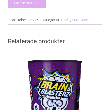
Läs mera & köp
Artikelnr:
108715-1
Kategorier:
Godis
,
Surt Godis
Relaterade produkter