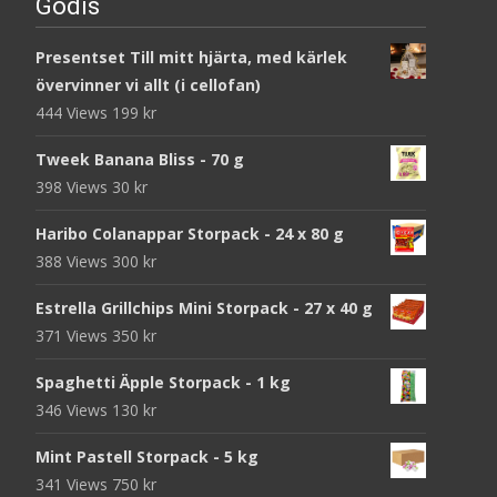
Godis
Presentset Till mitt hjärta, med kärlek
övervinner vi allt (i cellofan)
444 Views
199
kr
Tweek Banana Bliss - 70 g
398 Views
30
kr
Haribo Colanappar Storpack - 24 x 80 g
388 Views
300
kr
Estrella Grillchips Mini Storpack - 27 x 40 g
371 Views
350
kr
Spaghetti Äpple Storpack - 1 kg
346 Views
130
kr
Mint Pastell Storpack - 5 kg
341 Views
750
kr