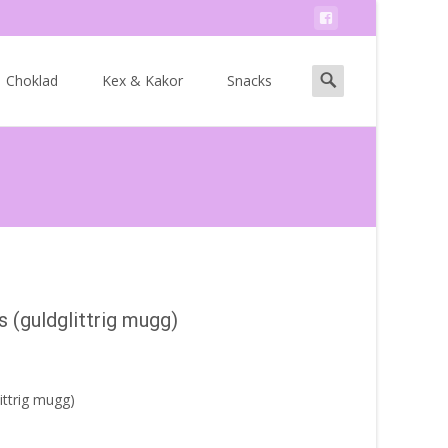
Search
Choklad
Kex & Kakor
Snacks
for:
 (guldglittrig mugg)
ittrig mugg)