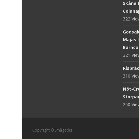
Skåne 
Colanap
322 Vi
Godsake
Majas l
Barnca
321 Vi
Risbräc
310 Vi
Nöt-Cr
Storpac
260 Vi
Copyright © Smågodis