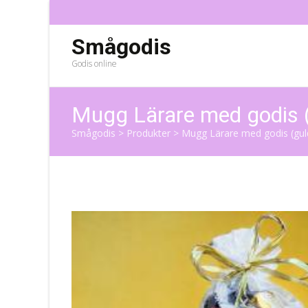
Smågodis
Godis online
Mugg Lärare med godis (
Smågodis
>
Produkter
>
Mugg Lärare med godis (guld