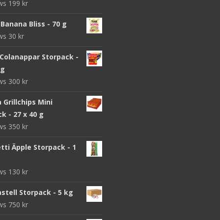
ews
199
kr
Banana Bliss - 70 g
ews
30
kr
 Colanappar Storpack -
 g
ews
300
kr
a Grillchips Mini
k - 27 x 40 g
ews
350
kr
ti Äpple Storpack - 1
ews
130
kr
stell Storpack - 5 kg
ews
750
kr