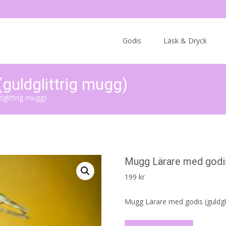
Skip
to
Godis
Läsk & Dryck
content
guldglittrig mugg)
glittrig mugg)
Mugg Lärare med godis
199
kr
Mugg Lärare med godis (guldgl