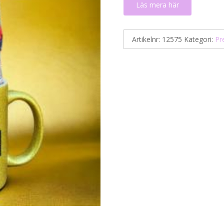
Läs mera här
Artikelnr:
12575
Kategori:
Pr