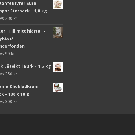
Konfektyrer Sura
par Storpack - 1,8 kg
ews
230
kr
r "Till mitt hjärta" -
yktor/
ncerfonden
ews
99
kr
k Lösvikt i Burk - 1,5 kg
ews
250
kr
éme Chokladkräm
k - 108 x 18 g
ews
300
kr