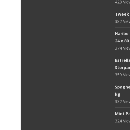
428 Vi
Tweek 
382 Vi
Haribo
24 x 80
374 Vi
Estrell
Storpac
359 Vi
Spaghet
kg
332 Vi
Mint Pa
324 Vi