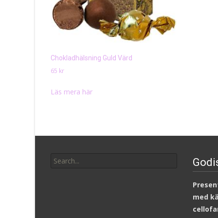
Chokladhälsning Guld Värd
65
kr
Läs mera här
Search
Godi
for:
Present
med kär
cellofa