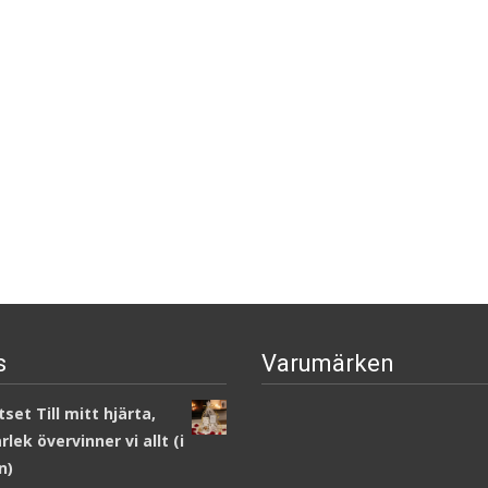
s
Varumärken
set Till mitt hjärta,
lek övervinner vi allt (i
n)