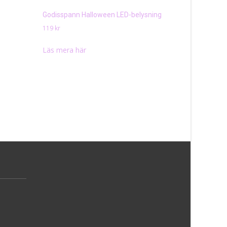
Läs mera h
Godisspann Halloween LED-belysning
119
kr
Läs mera här