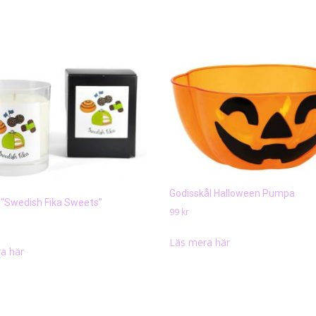
Godisskål Halloween Pumpa
s “Swedish Fika Sweets”
99
kr
Läs mera här
a här