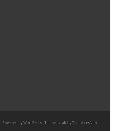
Powered by WordPress
, Theme
i-craft
by TemplatesNext.