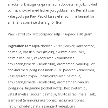
snackar vi krispiga kexpinnar som doppats i mjölkchoklad
och vit choklad med läcker jordgubbssmak. Perfekt som
kalasgodis på Paw Patrol-kalas eller som mellanmål för
små fans som inte drar sig för fika!
Paw Patrol Stix Mix Storpack säljs i 16-pack á 40 gram.
Ingredienser:
Mjölkchoklad 25 %: [Socker, kakaosmör,
palmolja, vasslepulver (mjölk), skummjölkspulver,
helmjölkspulver, kakaopulver, kakaomassa,
emulgeringsmedel (sojalecitin), aromämne (vanillin)]. Vit
choklad med jordgubbssmak 25 %: [Socker, kakaosmör,
vasslepulver (mjölk), helmjölkspulver, palmolja,
emulgeringsmedel (sojalecitin), aromämnen (vanillin,
jordgubb), färgämne (rödbetsrött)]. Kex: [Vetemjöl,
vetestärkelse, socker, palmolja, fruktossirap (majs), salt,
jäsmedel (ammoniumkarbonat, natriumkarbonat,
natriumdivätefosfat), essentiellt vetegluten,