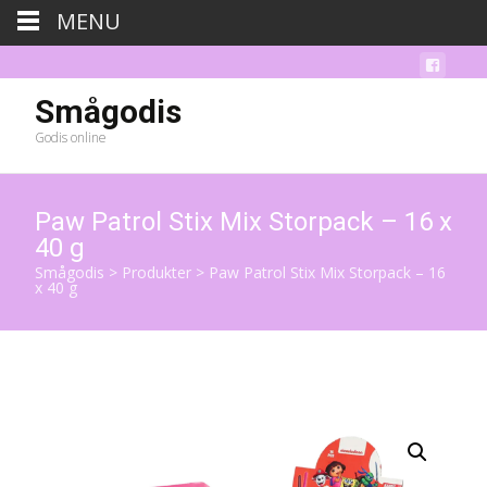
MENU
Smågodis
Godis online
Paw Patrol Stix Mix Storpack – 16 x
40 g
Smågodis
>
Produkter
>
Paw Patrol Stix Mix Storpack – 16
x 40 g