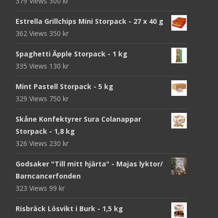
379 Views
300
kr
Estrella Grillchips Mini Storpack - 27 x 40 g
362 Views
350
kr
Spaghetti Äpple Storpack - 1 kg
335 Views
130
kr
Mint Pastell Storpack - 5 kg
329 Views
750
kr
Skåne Konfektyrer Sura Colanappar
Storpack - 1,8 kg
326 Views
230
kr
Godsaker "Till mitt hjärta" - Majas lyktor/
Barncancerfonden
323 Views
99
kr
Risbräck Lösvikt i Burk - 1,5 kg