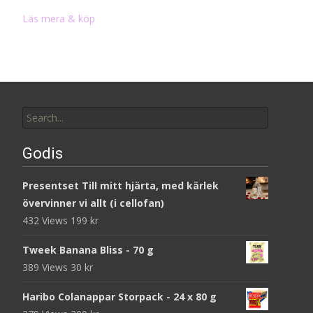
Läs mera & köp
Search
for:
Godis
Presentset Till mitt hjärta, med kärlek
övervinner vi allt (i cellofan)
432 Views
199
kr
Tweek Banana Bliss - 70 g
389 Views
30
kr
Haribo Colanappar Storpack - 24 x 80 g