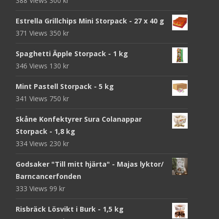
388 Views
300
kr
Estrella Grillchips Mini Storpack - 27 x 40 g
371 Views
350
kr
Spaghetti Äpple Storpack - 1 kg
346 Views
130
kr
Mint Pastell Storpack - 5 kg
341 Views
750
kr
Skåne Konfektyrer Sura Colanappar
Storpack - 1,8 kg
334 Views
230
kr
Godsaker "Till mitt hjärta" - Majas lyktor/
Barncancerfonden
333 Views
99
kr
Risbräck Lösvikt i Burk - 1,5 kg