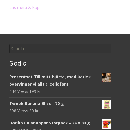
Läs mera & köp
Search
for:
Godis
Presentset Till mitt hjärta, med kärlek
övervinner vi allt (i cellofan)
444 Views
199
kr
Tweek Banana Bliss - 70 g
398 Views
30
kr
Haribo Colanappar Storpack - 24 x 80 g