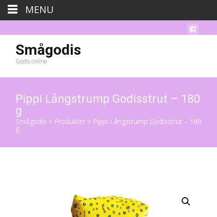
MENU
Smågodis
Godis online
Pippi Långstrump Godisstrut – 180
g
Smågodis
>
Produkter
>
Pippi Långstrump Godisstrut – 180
g