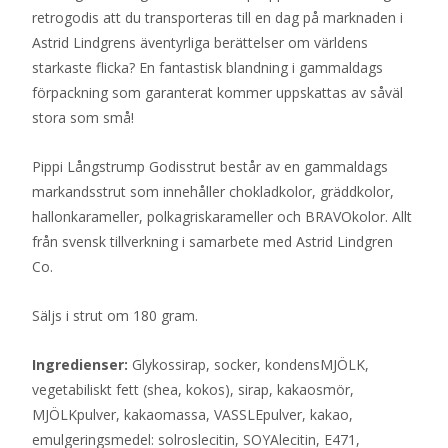
retrogodis att du transporteras till en dag på marknaden i
Astrid Lindgrens äventyrliga berättelser om världens
starkaste flicka? En fantastisk blandning i gammaldags
förpackning som garanterat kommer uppskattas av såväl
stora som små!
Pippi Långstrump Godisstrut består av en gammaldags
markandsstrut som innehåller chokladkolor, gräddkolor,
hallonkarameller, polkagriskarameller och BRAVOkolor. Allt
från svensk tillverkning i samarbete med Astrid Lindgren
Co.
Säljs i strut om 180 gram.
Ingredienser:
Glykossirap, socker, kondensMJÖLK,
vegetabiliskt fett (shea, kokos), sirap, kakaosmör,
MJÖLKpulver, kakaomassa, VASSLEpulver, kakao,
emulgeringsmedel: solroslecitin, SOYAlecitin, E471,