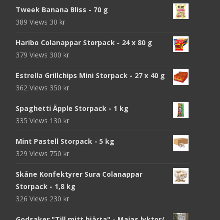
Tweek Banana Bliss - 70 g
389 Views
30
kr
Haribo Colanappar Storpack - 24 x 80 g
379 Views
300
kr
Estrella Grillchips Mini Storpack - 27 x 40 g
362 Views
350
kr
Spaghetti Äpple Storpack - 1 kg
335 Views
130
kr
Mint Pastell Storpack - 5 kg
329 Views
750
kr
Skåne Konfektyrer Sura Colanappar
Storpack - 1,8 kg
326 Views
230
kr
Godsaker "Till mitt hjärta" - Majas lyktor/