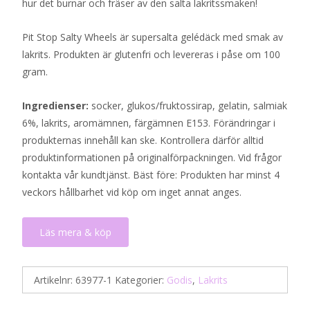
hur det burnar och fräser av den salta lakritssmaken!
Pit Stop Salty Wheels är supersalta gelédäck med smak av
lakrits. Produkten är glutenfri och levereras i påse om 100
gram.
Ingredienser:
socker, glukos/fruktossirap, gelatin, salmiak
6%, lakrits, aromämnen, färgämnen E153. Förändringar i
produkternas innehåll kan ske. Kontrollera därför alltid
produktinformationen på originalförpackningen. Vid frågor
kontakta vår kundtjänst. Bäst före: Produkten har minst 4
veckors hållbarhet vid köp om inget annat anges.
Läs mera & köp
Artikelnr:
63977-1
Kategorier:
Godis
,
Lakrits