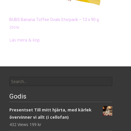
BUBS Banana Toffee Ovals Storpack – 12 x 90 g
250
kr
Läs mera & köp
Search
for:
Godis
Presentset Till mitt hjärta, med kärlek
övervinner vi allt (i cellofan)
432 Views
199
kr