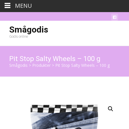
MENU
Smågodis
Godis online
Pit Stop Salty Wheels – 100 g
Smågodis
>
Produkter
>
Pit Stop Salty Wheels – 100 g