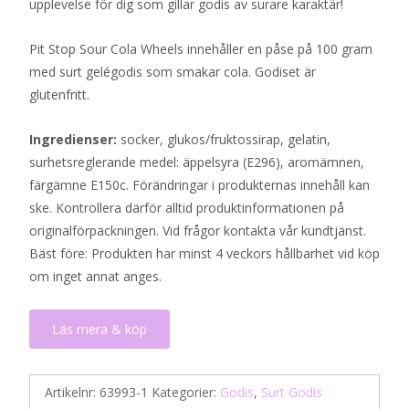
upplevelse för dig som gillar godis av surare karaktär!
Pit Stop Sour Cola Wheels innehåller en påse på 100 gram
med surt gelégodis som smakar cola. Godiset är
glutenfritt.
Ingredienser:
socker, glukos/fruktossirap, gelatin,
surhetsreglerande medel: äppelsyra (E296), aromämnen,
färgämne E150c. Förändringar i produkternas innehåll kan
ske. Kontrollera därför alltid produktinformationen på
originalförpackningen. Vid frågor kontakta vår kundtjänst.
Bäst före: Produkten har minst 4 veckors hållbarhet vid köp
om inget annat anges.
Läs mera & köp
Artikelnr:
63993-1
Kategorier:
Godis
,
Surt Godis