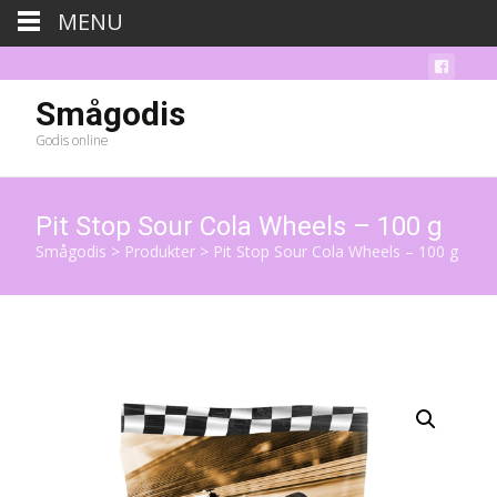
MENU
Smågodis
Godis online
Pit Stop Sour Cola Wheels – 100 g
Smågodis
>
Produkter
>
Pit Stop Sour Cola Wheels – 100 g