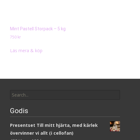
Mint Pastell Storpack – 5 kg
750
kr
Läs mera & köp
Search
for:
Godis
Presentset Till mitt hjärta, med kärlek
övervinner vi allt (i cellofan)