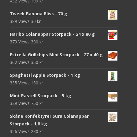
432 Views
199
kr
Tweek Banana Bliss - 70 g
389 Views
30
kr
Haribo Colanappar Storpack - 24 x 80 g
379 Views
300
kr
Estrella Grillchips Mini Storpack - 27 x 40 g
362 Views
350
kr
Spaghetti Äpple Storpack - 1 kg
335 Views
130
kr
Mint Pastell Storpack - 5 kg
329 Views
750
kr
Skåne Konfektyrer Sura Colanappar
Storpack - 1,8 kg
326 Views
230
kr