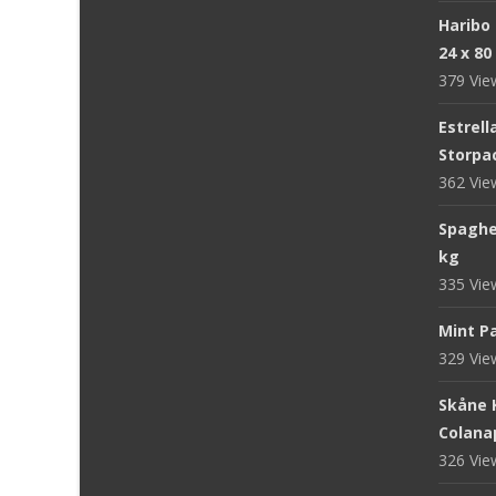
Haribo
24 x 80
379 Vi
Estrell
Storpac
362 Vi
Spaghet
kg
335 Vi
Mint Pa
329 Vi
Skåne 
Colanap
326 Vi