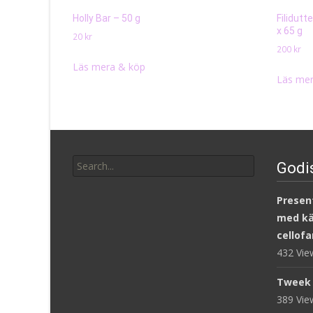
Holly Bar – 50 g
Filidutt
x 65 g
20
kr
200
kr
Läs mera & köp
Läs mer
Search
Godi
for:
Present
med kär
cellofa
432 Vi
Tweek 
389 Vi