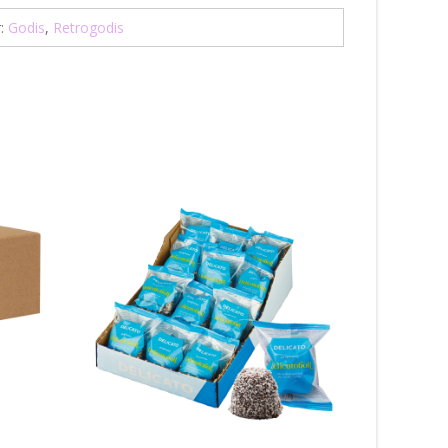
r:
Godis
,
Retrogodis