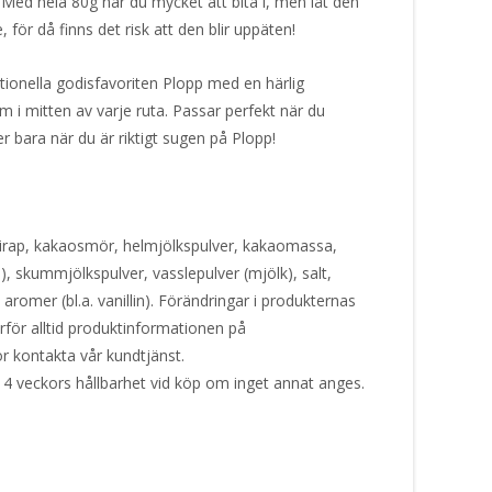
! Med hela 80g har du mycket att bita i, men låt den
, för då finns det risk att den blir uppäten!
tionella godisfavoriten Plopp med en härlig
i mitten av varje ruta. Passar perfekt när du
r bara när du är riktigt sugen på Plopp!
sirap, kakaosmör, helmjölkspulver, kakaomassa,
), skummjölkspulver, vasslepulver (mjölk), salt,
aromer (bl.a. vanillin). Förändringar i produkternas
ärför alltid produktinformationen på
or kontakta vår kundtjänst.
 4 veckors hållbarhet vid köp om inget annat anges.