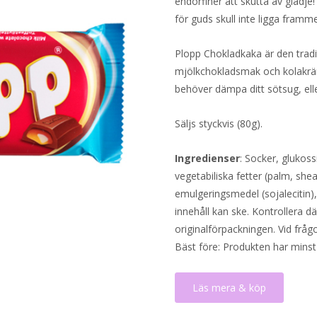
endorfiner att skutta av glädje
för guds skull inte ligga framme
Plopp Chokladkaka är den tradi
mjölkchokladsmak och kolakräm 
behöver dämpa ditt sötsug, elle
Säljs styckvis (80g).
Ingredienser
: Socker, glukos
vegetabiliska fetter (palm, shea
emulgeringsmedel (sojalecitin), 
innehåll kan ske. Kontrollera d
originalförpackningen. Vid fråg
Bäst före: Produkten har minst
Läs mera & köp