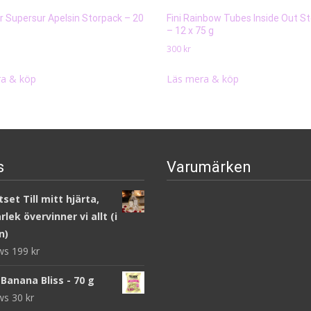
er Supersur Apelsin Storpack – 20
Fini Rainbow Tubes Inside Out S
– 12 x 75 g
300
kr
a & köp
Läs mera & köp
s
Varumärken
set Till mitt hjärta,
lek övervinner vi allt (i
n)
ews
199
kr
Banana Bliss - 70 g
ews
30
kr