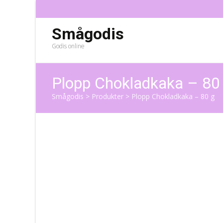
Smågodis
Godis online
Plopp Chokladkaka – 80
Smågodis
>
Produkter
>
Plopp Chokladkaka – 80 g