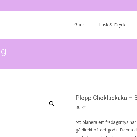
Skip
to
Godis
Läsk & Dryck
content
 g
Plopp Chokladkaka – 8
30
kr
Att planera ett fredagsmys har 
gå direkt på det goda! Denna c