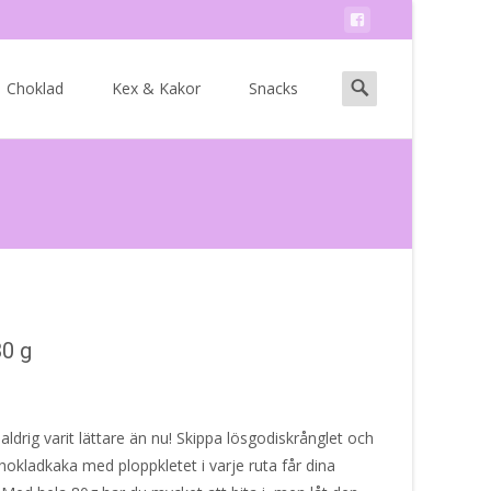
Search
Choklad
Kex & Kakor
Snacks
for:
0 g
aldrig varit lättare än nu! Skippa lösgodiskrånglet och
hokladkaka med ploppkletet i varje ruta får dina