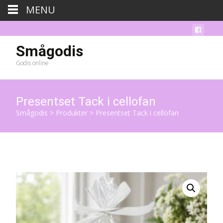
MENU
Smågodis
Godis online
Presentset Tack i cellofan
Smågodis
>
Produkter
>
Presentset Tack i cellofan