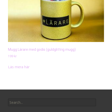
Mugg Lärare med godis (guldglittrig mugg)
199
kr
Läs mera här
Search
for: