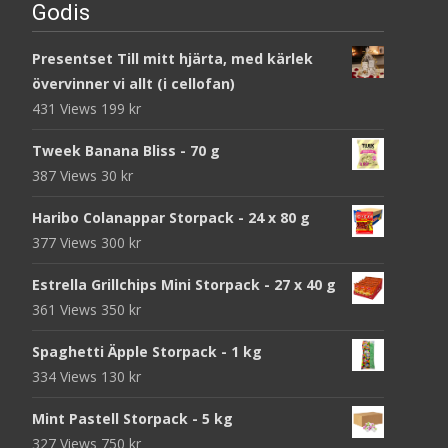
Godis
Presentset Till mitt hjärta, med kärlek
övervinner vi allt (i cellofan)
431 Views
199
kr
Tweek Banana Bliss - 70 g
387 Views
30
kr
Haribo Colanappar Storpack - 24 x 80 g
377 Views
300
kr
Estrella Grillchips Mini Storpack - 27 x 40 g
361 Views
350
kr
Spaghetti Äpple Storpack - 1 kg
334 Views
130
kr
Mint Pastell Storpack - 5 kg
327 Views
750
kr