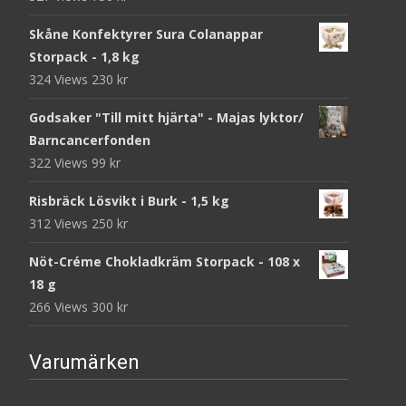
Skåne Konfektyrer Sura Colanappar
Storpack - 1,8 kg
324 Views
230
kr
Godsaker "Till mitt hjärta" - Majas lyktor/
Barncancerfonden
322 Views
99
kr
Risbräck Lösvikt i Burk - 1,5 kg
312 Views
250
kr
Nöt-Créme Chokladkräm Storpack - 108 x
18 g
266 Views
300
kr
Varumärken