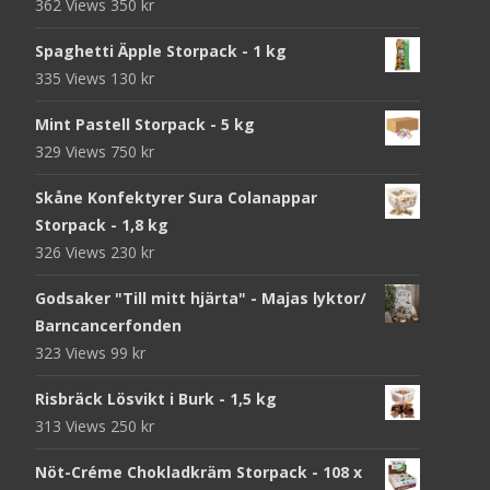
362 Views
350
kr
Spaghetti Äpple Storpack - 1 kg
335 Views
130
kr
Mint Pastell Storpack - 5 kg
329 Views
750
kr
Skåne Konfektyrer Sura Colanappar
Storpack - 1,8 kg
326 Views
230
kr
Godsaker "Till mitt hjärta" - Majas lyktor/
Barncancerfonden
323 Views
99
kr
Risbräck Lösvikt i Burk - 1,5 kg
313 Views
250
kr
Nöt-Créme Chokladkräm Storpack - 108 x