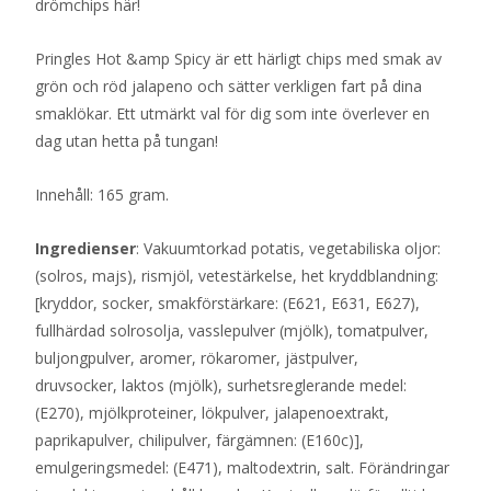
drömchips här!
Pringles Hot &amp Spicy är ett härligt chips med smak av
grön och röd jalapeno och sätter verkligen fart på dina
smaklökar. Ett utmärkt val för dig som inte överlever en
dag utan hetta på tungan!
Innehåll: 165 gram.
Ingredienser
: Vakuumtorkad potatis, vegetabiliska oljor:
(solros, majs), rismjöl, vetestärkelse, het kryddblandning:
[kryddor, socker, smakförstärkare: (E621, E631, E627),
fullhärdad solrosolja, vasslepulver (mjölk), tomatpulver,
buljongpulver, aromer, rökaromer, jästpulver,
druvsocker, laktos (mjölk), surhetsreglerande medel:
(E270), mjölkproteiner, lökpulver, jalapenoextrakt,
paprikapulver, chilipulver, färgämnen: (E160c)],
emulgeringsmedel: (E471), maltodextrin, salt. Förändringar