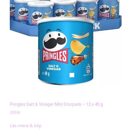
Pringles Salt & Vinäger Mini Storpack – 12 x 40 g
200
kr
Läs mera & köp