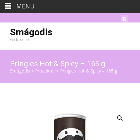
MENU
Smågodis
Godis online
Pringles Hot & Spicy – 165 g
Smågodis
>
Produkter
>
Pringles Hot & Spicy – 165 g