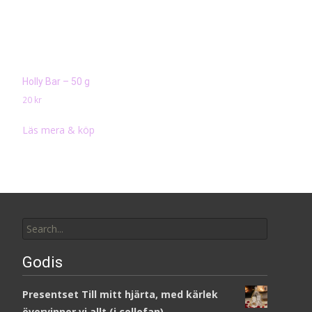
Holly Bar – 50 g
20
kr
Läs mera & köp
Search
for:
Godis
Presentset Till mitt hjärta, med kärlek
övervinner vi allt (i cellofan)