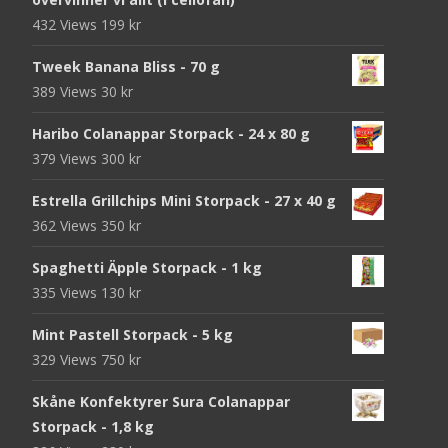
432 Views
199
kr
Tweek Banana Bliss - 70 g
389 Views
30
kr
Haribo Colanappar Storpack - 24 x 80 g
379 Views
300
kr
Estrella Grillchips Mini Storpack - 27 x 40 g
362 Views
350
kr
Spaghetti Äpple Storpack - 1 kg
335 Views
130
kr
Mint Pastell Storpack - 5 kg
329 Views
750
kr
Skåne Konfektyrer Sura Colanappar
Storpack - 1,8 kg