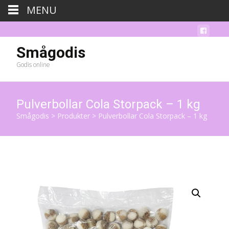
MENU
Smågodis
Godis online
Pulverbollar Cola Storpack – 1 kg
Smågodis
>
Produkter
>
Pulverbollar Cola Storpack – 1 kg