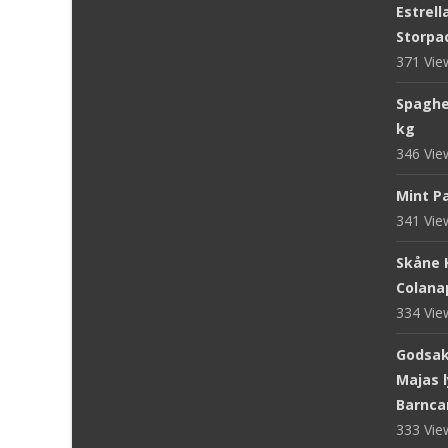
Estrell
Storpac
371 Vi
Spaghet
kg
346 Vi
Mint Pa
341 Vi
Skåne 
Colanap
334 Vi
Godsake
Majas l
Barnca
333 Vi