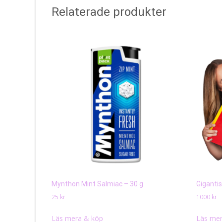
Relaterade produkter
Mynthon Mint Salmiac – 30 g
Gigantis
25
kr
1000
kr
Läs mera & köp
Läs mer