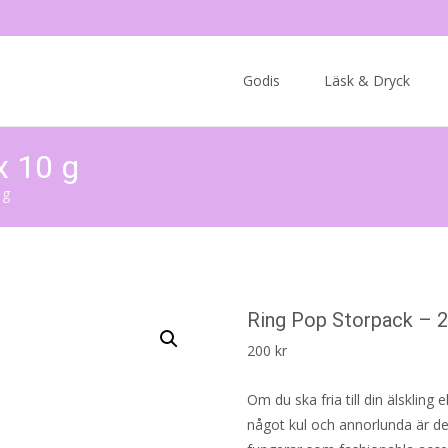
Skip
to
Godis
Läsk & Dryck
content
x 10 g
 g
Ring Pop Storpack – 2
200
kr
Om du ska fria till din älskling 
något kul och annorlunda är de