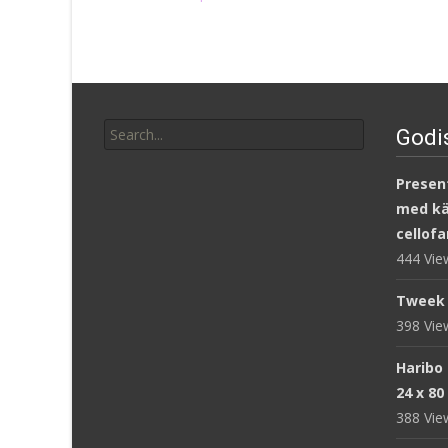
Search
Godi
for:
Present
med kär
cellofa
444 Vi
Tweek 
398 Vi
Haribo
24 x 80
388 Vi