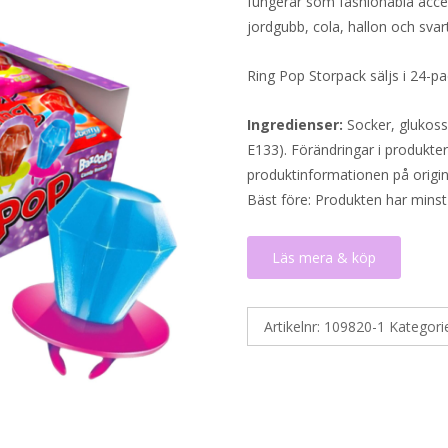
fungerar som fashionabla acce
jordgubb, cola, hallon och svar
Ring Pop Storpack säljs i 24-p
Ingredienser:
Socker, glukos
E133). Förändringar i produktern
produktinformationen på origin
Bäst före: Produkten har minst
Läs mera & köp
Artikelnr:
109820-1
Kategori