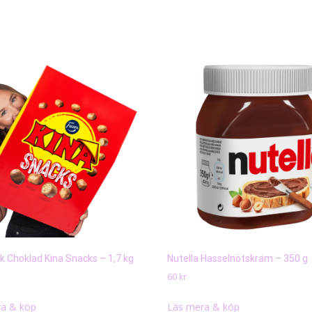
k Choklad Kina Snacks – 1,7 kg
Nutella Hasselnötskräm – 350 g
60
kr
a & köp
Läs mera & köp