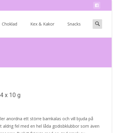
Search
Choklad
Kex & Kakor
Snacks
for:
4 x 10 g
eller anordna ett större barnkalas och vill bjuda på
t aldrig fel med en hel låda godisbklubbor som även