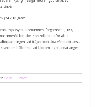
ssoarer. Rysligt fräsiga med en god smak av
ta vinbär!
ack (24 x 10 gram).
sirap, mjölksyra, aromämnen, färgämnen (E163,
as innehåll kan ske. Kontrollera därför alltid
alförpackningen. Vid frågor kontakta vår kundtjänst.
 4 veckors hållbarhet vid köp om inget annat anges.
er:
Godis
,
Klubbor