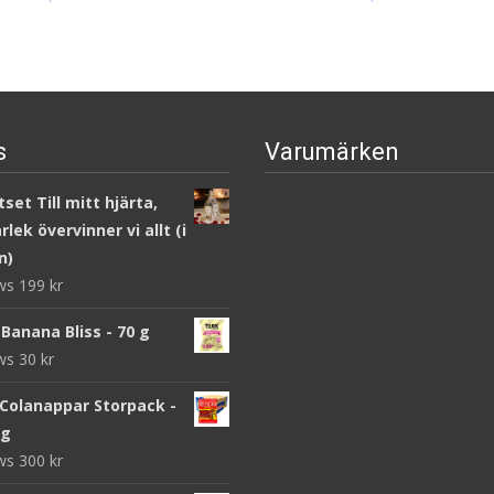
s
Varumärken
set Till mitt hjärta,
lek övervinner vi allt (i
n)
ews
199
kr
Banana Bliss - 70 g
ews
30
kr
 Colanappar Storpack -
 g
ews
300
kr