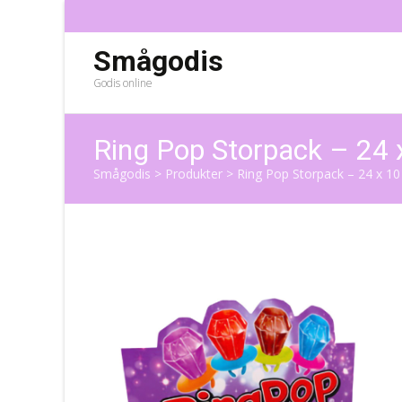
Smågodis
Godis online
Ring Pop Storpack – 24 
Smågodis
>
Produkter
>
Ring Pop Storpack – 24 x 10