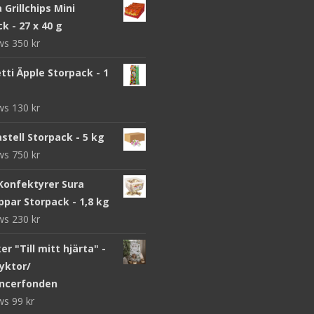
a Grillchips Mini
k - 27 x 40 g
ews
350
kr
ti Äpple Storpack - 1
ews
130
kr
stell Storpack - 5 kg
ews
750
kr
Konfektyrer Sura
par Storpack - 1,8 kg
ews
230
kr
r "Till mitt hjärta" -
yktor/
ncerfonden
ews
99
kr