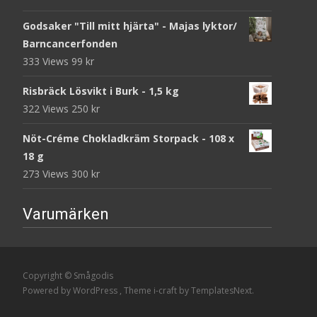
Godsaker "Till mitt hjärta" - Majas lyktor/
Barncancerfonden
333 Views
99
kr
Risbräck Lösvikt i Burk - 1,5 kg
322 Views
250
kr
Nöt-Créme Chokladkräm Storpack - 108 x
18 g
273 Views
300
kr
Varumärken
Copyright © Smågodis
Powered by WordPress
, Theme
i-craft
by TemplatesNext.