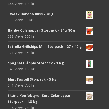
444 Views
199
kr
Tweek Banana Bliss - 70 g
398 Views
30
kr
Haribo Colanappar Storpack - 24 x 80 g
388 Views
300
kr
Estrella Grillchips Mini Storpack - 27 x 40 g
371 Views
350
kr
Spaghetti Äpple Storpack - 1 kg
346 Views
130
kr
Mint Pastell Storpack - 5 kg
341 Views
750
kr
Skåne Konfektyrer Sura Colanappar
Storpack - 1,8 kg
334 Views
230
kr