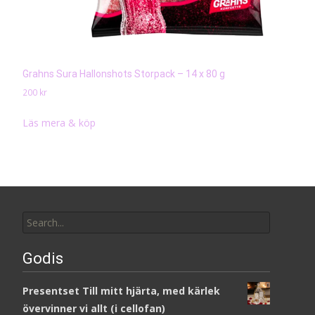
Grahns Sura Hallonshots Storpack – 14 x 80 g
200
kr
Läs mera & köp
Search
for:
Godis
Presentset Till mitt hjärta, med kärlek
övervinner vi allt (i cellofan)