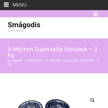
MENU
Smågodis
Godis online
S-Märken Supersalta Storpack – 2
kg
Smågodis
>
Produkter
>
S-Märken Supersalta Storpack – 2
kg