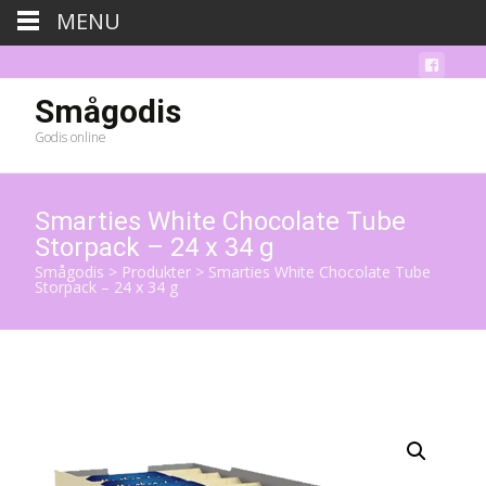
MENU
Smågodis
Godis online
Smarties White Chocolate Tube
Storpack – 24 x 34 g
Smågodis
>
Produkter
>
Smarties White Chocolate Tube
Storpack – 24 x 34 g