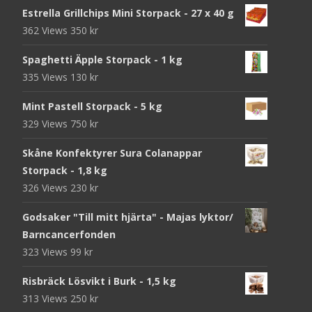
Estrella Grillchips Mini Storpack - 27 x 40 g
362 Views
350
kr
Spaghetti Äpple Storpack - 1 kg
335 Views
130
kr
Mint Pastell Storpack - 5 kg
329 Views
750
kr
Skåne Konfektyrer Sura Colanappar
Storpack - 1,8 kg
326 Views
230
kr
Godsaker "Till mitt hjärta" - Majas lyktor/
Barncancerfonden
323 Views
99
kr
Risbräck Lösvikt i Burk - 1,5 kg
313 Views
250
kr