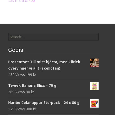
Läs mera & köp
Search
for:
Godis
Presentset Till mitt hjärta, med kärlek
övervinner vi allt (i cellofan)
432 Views
199
kr
Tweek Banana Bliss - 70 g
389 Views
30
kr
Haribo Colanappar Storpack - 24 x 80 g
379 Views
300
kr