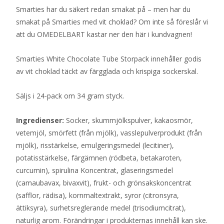
Smarties har du säkert redan smakat på – men har du
smakat på Smarties med vit choklad? Om inte så föreslår vi
att du OMEDELBART kastar ner den här i kundvagnen!
Smarties White Chocolate Tube Storpack innehåller godis
av vit choklad täckt av färgglada och krispiga sockerskal.
Säljs i 24-pack om 34 gram styck.
Ingredienser:
Socker, skummjölkspulver, kakaosmör,
vetemjöl, smörfett (från mjölk), vasslepulverprodukt (från
mjölk), risstärkelse, emulgeringsmedel (lecitiner),
potatisstärkelse, färgämnen (rödbeta, betakaroten,
curcumin), spirulina Koncentrat, glaseringsmedel
(camaubavax, bivaxvit), frukt- och grönsakskoncentrat
(safflor, rädisa), kornmaltextrakt, syror (citronsyra,
ättiksyra), surhetsreglerande medel (trisodiumcitrat),
naturlig arom. Förändringar i produkternas innehåll kan ske.