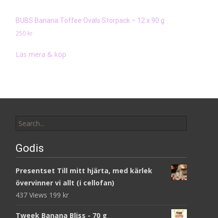
BUBS Banana Toffee Ovals Storpack – 12 x 90 g
250
kr
Läs mera & köp
Search
for:
Godis
Presentset Till mitt hjärta, med kärlek
övervinner vi allt (i cellofan)
437 Views
199
kr
Tweek Banana Bliss - 70 g