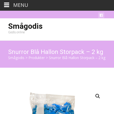
MENU
Smågodis
Godis online
Snurror Blå Hallon Storpack – 2 kg
Smågodis
>
Produkter
>
Snurror Blå Hallon Storpack – 2 kg