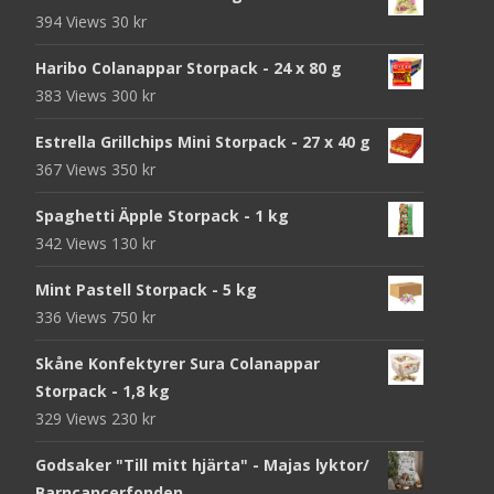
394 Views
30
kr
Haribo Colanappar Storpack - 24 x 80 g
383 Views
300
kr
Estrella Grillchips Mini Storpack - 27 x 40 g
367 Views
350
kr
Spaghetti Äpple Storpack - 1 kg
342 Views
130
kr
Mint Pastell Storpack - 5 kg
336 Views
750
kr
Skåne Konfektyrer Sura Colanappar
Storpack - 1,8 kg
329 Views
230
kr
Godsaker "Till mitt hjärta" - Majas lyktor/
Barncancerfonden