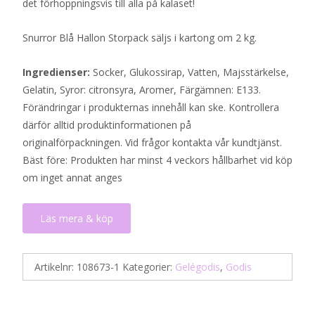
det förhoppningsvis till alla på kalaset!
Snurror Blå Hallon Storpack säljs i kartong om 2 kg.
Ingredienser:
Socker, Glukossirap, Vatten, Majsstärkelse,
Gelatin, Syror: citronsyra, Aromer, Färgämnen: E133.
Förändringar i produkternas innehåll kan ske. Kontrollera
därför alltid produktinformationen på
originalförpackningen. Vid frågor kontakta vår kundtjänst.
Bäst före: Produkten har minst 4 veckors hållbarhet vid köp
om inget annat anges
Läs mera & köp
Artikelnr:
108673-1
Kategorier:
Gelégodis
,
Godis