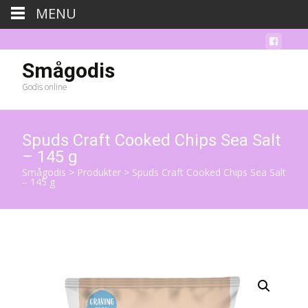
MENU
Smågodis
Godis online
Spuds Craft Cooked Chips Sea Salt
– 145 g
Smågodis
>
Produkter
>
Spuds Craft Cooked Chips Sea Salt
– 145 g