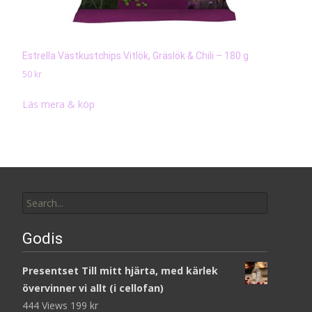
Estrella Västkustchips Vitlök, Gräslök & Chili – 180 g
50
kr
Läs mera & köp
Search
for:
Godis
Presentset Till mitt hjärta, med kärlek
övervinner vi allt (i cellofan)
444 Views
199
kr