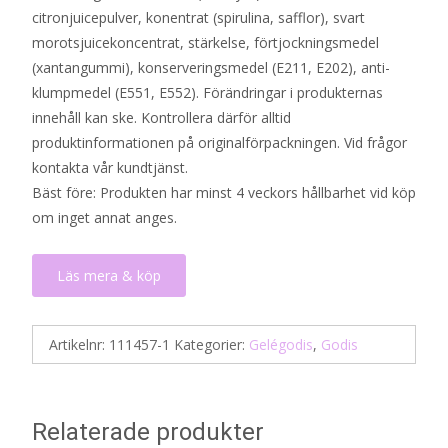
citronjuicepulver, konentrat (spirulina, safflor), svart
morotsjuicekoncentrat, stärkelse, förtjockningsmedel
(xantangummi), konserveringsmedel (E211, E202), anti-
klumpmedel (E551, E552). Förändringar i produkternas
innehåll kan ske. Kontrollera därför alltid
produktinformationen på originalförpackningen. Vid frågor
kontakta vår kundtjänst.
Bäst före: Produkten har minst 4 veckors hållbarhet vid köp
om inget annat anges.
Läs mera & köp
Artikelnr:
111457-1
Kategorier:
Gelégodis
,
Godis
Relaterade produkter