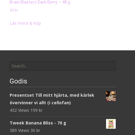
Brain Blasterz Dark Berry – 48 g
30
kr
Läs mera & köp
Search
for:
Godis
Presentset Till mitt hjärta, med kärlek
övervinner vi allt (i cellofan)
432 Views
199
kr
Tweek Banana Bliss - 70 g
389 Views
30
kr