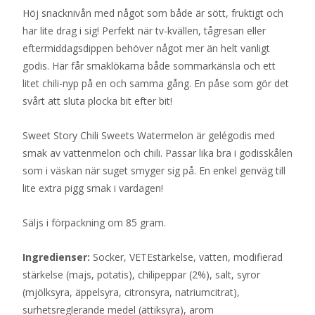
Höj snacknivån med något som både är sött, fruktigt och
har lite drag i sig! Perfekt när tv-kvällen, tågresan eller
eftermiddagsdippen behöver något mer än helt vanligt
godis. Här får smaklökarna både sommarkänsla och ett
litet chili-nyp på en och samma gång. En påse som gör det
svårt att sluta plocka bit efter bit!
Sweet Story Chili Sweets Watermelon är gelégodis med
smak av vattenmelon och chili. Passar lika bra i godisskålen
som i väskan när suget smyger sig på. En enkel genväg till
lite extra pigg smak i vardagen!
Säljs i förpackning om 85 gram.
Ingredienser:
Socker, VETEstärkelse, vatten, modifierad
stärkelse (majs, potatis), chilipeppar (2%), salt, syror
(mjölksyra, äppelsyra, citronsyra, natriumcitrat),
surhetsreglerande medel (ättiksyra), arom