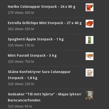
Haribo Colanappar Storpack - 24 x 80 g
379 Views
300
kr
Estrella Grillchips Mini Storpack - 27 x 40 g
362 Views
350
kr
Spaghetti Äpple Storpack - 1 kg
335 Views
130
kr
Mint Pastell Storpack - 5 kg
329 Views
750
kr
Skåne Konfektyrer Sura Colanappar
Storpack - 1,8 kg
326 Views
230
kr
Godsaker "Till mitt hjärta" - Majas lyktor/
Barncancerfonden
323 Views
99
kr