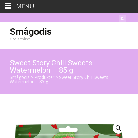
MENU
Smågodis
Godis online
Sweet Story Chili Sweets
Watermelon – 85 g
Smågodis
>
Produkter
>
Sweet Story Chili Sweets
Watermelon – 85 g