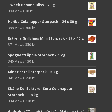
Tweek Banana Bliss - 70 g
398 Views
30
kr
Haribo Colanappar Storpack - 24 x 80 g
388 Views
300
kr
Estrella Grillchips Mini Storpack - 27 x 40 g
371 Views
350
kr
Spaghetti Äpple Storpack - 1 kg
346 Views
130
kr
Mint Pastell Storpack - 5 kg
341 Views
750
kr
Skåne Konfektyrer Sura Colanappar
Storpack - 1,8 kg
334 Views
230
kr
Godsaker "Till mitt hjärta" - Majas lyktor/