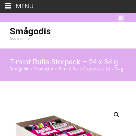
MENU
Smågodis
Godis online
T-mint Rulle Storpack – 24 x 34 g
Smågodis
>
Produkter
>
T-mint Rulle Storpack – 24 x 34 g