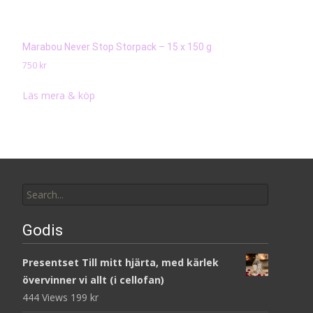
Marabou Never Stop Storpack – 15 x 150 g
750
kr
Läs mera & köp
Search
for:
Godis
Presentset Till mitt hjärta, med kärlek
övervinner vi allt (i cellofan)
444 Views
199
kr