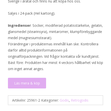
Sverige i åratal och finns nu att köpa hos oss.
Säljes i 24-pack (Hel kartong).
Ingredienser
: Socker, modifierad potatisstärkelse, gelatin,
glansmedel (stearinsyra), mintaromer, klumpförebyggande
medel (magnesiumstearat).
Förändringar i produkternas innehåll kan ske. Kontrollera
därför alltid produktinformationen på
originalförpackningen. Vid frågor kontakta vår kundtjänst.
Bäst före: Produkten har minst 4 veckors hållbarhet vid köp
om inget annat anges.
Läs mera & köp
Artikelnr:
25961-2
Kategorier:
Godis
,
Retrogodis