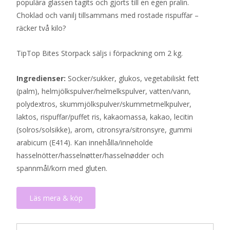
populära glassen tagits och gjorts till en egen pralin.
Choklad och vanilj tillsammans med rostade rispuffar –
räcker två kilo?
TipTop Bites Storpack säljs i förpackning om 2 kg.
Ingredienser:
Socker/sukker, glukos, vegetabiliskt fett
(palm), helmjölkspulver/helmelkspulver, vatten/vann,
polydextros, skummjölkspulver/skummetmelkpulver,
laktos, rispuffar/puffet ris, kakaomassa, kakao, lecitin
(solros/solsikke), arom, citronsyra/sitronsyre, gummi
arabicum (E414). Kan innehålla/inneholde
hasselnötter/hasselnøtter/hasselnødder och
spannmål/korn med gluten.
Läs mera & köp