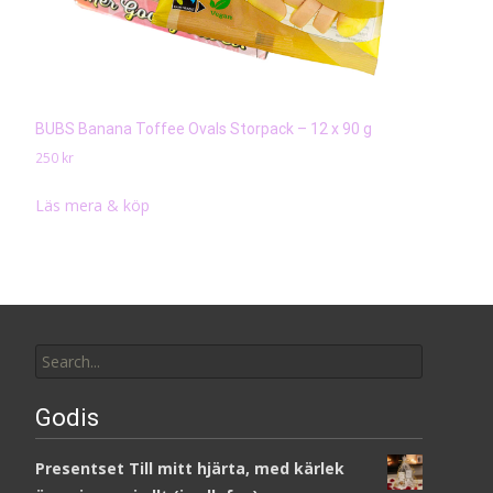
BUBS Banana Toffee Ovals Storpack – 12 x 90 g
250
kr
Läs mera & köp
Search
for:
Godis
Presentset Till mitt hjärta, med kärlek