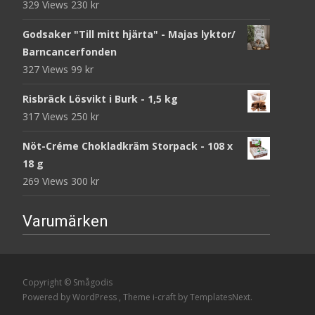
329 Views
230
kr
Godsaker "Till mitt hjärta" - Majas lyktor/
Barncancerfonden
327 Views
99
kr
Risbräck Lösvikt i Burk - 1,5 kg
317 Views
250
kr
Nöt-Créme Chokladkräm Storpack - 108 x
18 g
269 Views
300
kr
Varumärken
Copyright © Smågodis
Powered by WordPress
, Theme
i-craft
by TemplatesNext.