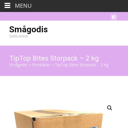
MENU
Smågodis
Godis online
TipTop Bites Storpack – 2 kg
Smågodis
>
Produkter
>
TipTop Bites Storpack – 2 kg