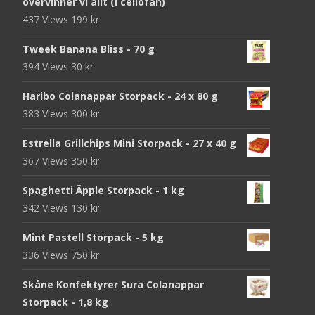
övervinner vi allt (i cellofan)
437 Views
199
kr
Tweek Banana Bliss - 70 g
394 Views
30
kr
Haribo Colanappar Storpack - 24 x 80 g
383 Views
300
kr
Estrella Grillchips Mini Storpack - 27 x 40 g
367 Views
350
kr
Spaghetti Äpple Storpack - 1 kg
342 Views
130
kr
Mint Pastell Storpack - 5 kg
336 Views
750
kr
Skåne Konfektyrer Sura Colanappar
Storpack - 1,8 kg