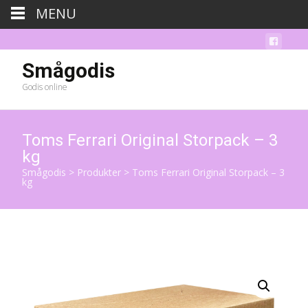
MENU
Smågodis
Godis online
Toms Ferrari Original Storpack – 3
kg
Smågodis
>
Produkter
>
Toms Ferrari Original Storpack – 3
kg