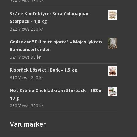
324 Views
750
kr
Skåne Konfektyrer Sura Colanappar
Storpack - 1,8 kg
322 Views
230
kr
Godsaker "Till mitt hjärta" - Majas lyktor/
Barncancerfonden
321 Views
99
kr
Risbräck Lösvikt i Burk - 1,5 kg
310 Views
250
kr
Nöt-Créme Chokladkräm Storpack - 108 x
18 g
260 Views
300
kr
Varumärken