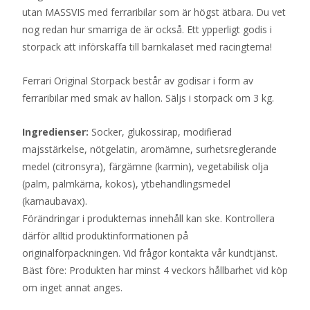
utan MASSVIS med ferraribilar som är högst ätbara. Du vet
nog redan hur smarriga de är också. Ett ypperligt godis i
storpack att införskaffa till barnkalaset med racingtema!
Ferrari Original Storpack består av godisar i form av
ferraribilar med smak av hallon. Säljs i storpack om 3 kg.
Ingredienser:
Socker, glukossirap, modifierad
majsstärkelse, nötgelatin, aromämne, surhetsreglerande
medel (citronsyra), färgämne (karmin), vegetabilisk olja
(palm, palmkärna, kokos), ytbehandlingsmedel
(karnaubavax).
Förändringar i produkternas innehåll kan ske. Kontrollera
därför alltid produktinformationen på
originalförpackningen. Vid frågor kontakta vår kundtjänst.
Bäst före: Produkten har minst 4 veckors hållbarhet vid köp
om inget annat anges.