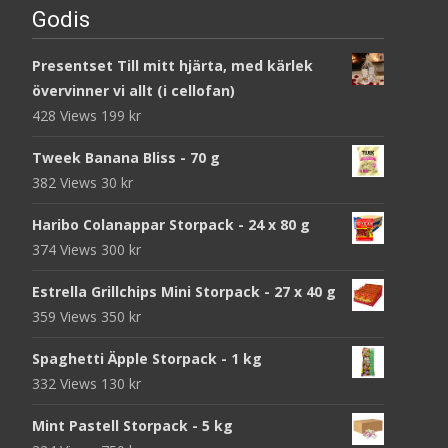
Godis
Presentset Till mitt hjärta, med kärlek
övervinner vi allt (i cellofan)
428 Views
199
kr
Tweek Banana Bliss - 70 g
382 Views
30
kr
Haribo Colanappar Storpack - 24 x 80 g
374 Views
300
kr
Estrella Grillchips Mini Storpack - 27 x 40 g
359 Views
350
kr
Spaghetti Äpple Storpack - 1 kg
332 Views
130
kr
Mint Pastell Storpack - 5 kg