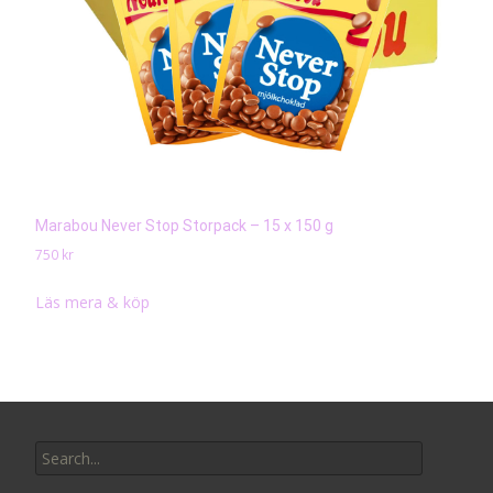
Marabou Never Stop Storpack – 15 x 150 g
750
kr
Läs mera & köp
Search
for: