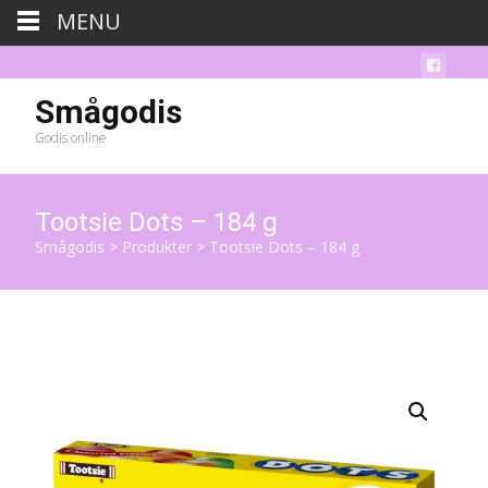
MENU
Smågodis
Godis online
Tootsie Dots – 184 g
Smågodis
>
Produkter
>
Tootsie Dots – 184 g