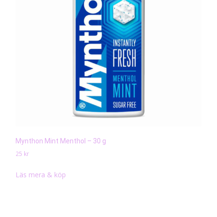
Mynthon Mint Menthol – 30 g
25
kr
Läs mera & köp