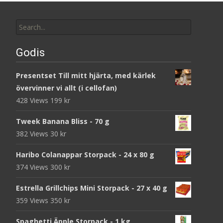
Search
for:
Godis
Presentset Till mitt hjärta, med kärlek
övervinner vi allt (i cellofan)
428 Views
199
kr
Tweek Banana Bliss - 70 g
382 Views
30
kr
Haribo Colanappar Storpack - 24 x 80 g
374 Views
300
kr
Estrella Grillchips Mini Storpack - 27 x 40 g
359 Views
350
kr
Spaghetti Äpple Storpack - 1 kg