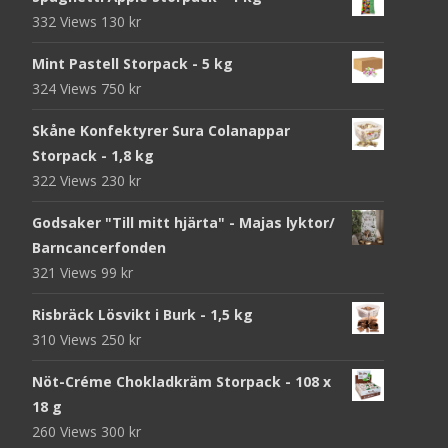
332 Views
130
kr
Mint Pastell Storpack - 5 kg
324 Views
750
kr
Skåne Konfektyrer Sura Colanappar
Storpack - 1,8 kg
322 Views
230
kr
Godsaker "Till mitt hjärta" - Majas lyktor/
Barncancerfonden
321 Views
99
kr
Risbräck Lösvikt i Burk - 1,5 kg
310 Views
250
kr
Nöt-Créme Chokladkräm Storpack - 108 x
18 g
260 Views
300
kr