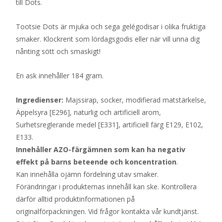
till Dots.
Tootsie Dots är mjuka och sega gelégodisar i olika fruktiga
smaker. Klockrent som lördagsgodis eller när vill unna dig
nånting sött och smaskigt!
En ask innehåller 184 gram.
Ingredienser:
Majssirap, socker, modifierad matstärkelse,
Äppelsyra [E296], naturlig och artificiell arom,
Surhetsreglerande medel [E331], artificiell färg E129, E102,
E133.
Innehåller AZO-färgämnen som kan ha negativ
effekt på barns beteende och koncentration
.
Kan innehålla ojämn fördelning utav smaker.
Förändringar i produkternas innehåll kan ske. Kontrollera
därför alltid produktinformationen på
originalförpackningen. Vid frågor kontakta vår kundtjänst.