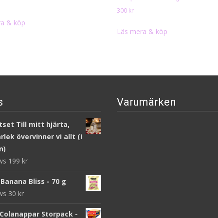
300
kr
a & köp
Läs mera & köp
s
Varumärken
set Till mitt hjärta,
lek övervinner vi allt (i
n)
ews
199
kr
Banana Bliss - 70 g
ews
30
kr
 Colanappar Storpack -