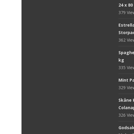
24 x 80
379 Vi
Estrell
Storpac
362 Vi
Spaghet
kg
335 Vi
Mint Pa
329 Vi
Skåne 
Colanap
326 Vi
Godsake