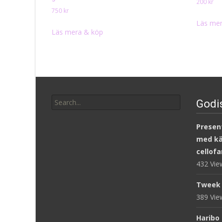
200
kr
750
kr
Läs mer
Läs mera & köp
Search
Godi
for:
Present
med kär
cellofa
432 Vi
Tweek 
389 Vi
Haribo