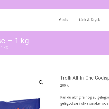
Skip
to
Godis
Läsk & Dryck
content
se – 1 kg
 1 kg
Trolli All-In-One Godis
200
kr
Kan du aldrig få nog av gelégod
gelégodisar i olika smaker och