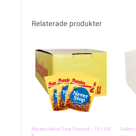
Relaterade produkter
Marabou Never Stop Storpack – 15 x 150
Grahns S
g