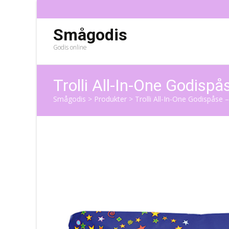
Smågodis
Godis online
Trolli All-In-One Godispå
Smågodis
>
Produkter
>
Trolli All-In-One Godispåse –