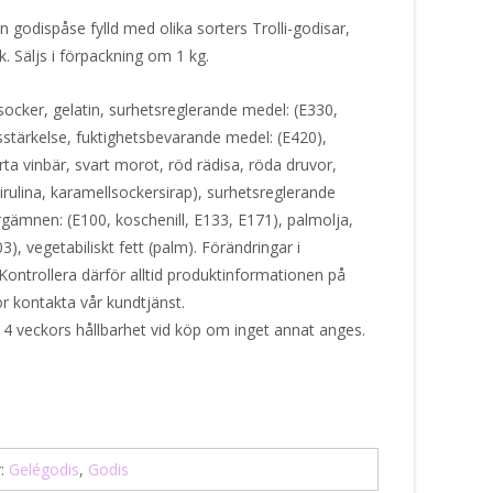
n godispåse fylld med olika sorters Trolli-godisar,
ak. Säljs i förpackning om 1 kg.
 socker, gelatin, surhetsreglerande medel: (E330,
sstärkelse, fuktighetsbevarande medel: (E420),
rta vinbär, svart morot, röd rädisa, röda druvor,
pirulina, karamellsockersirap), surhetsreglerande
ämnen: (E100, koschenill, E133, E171), palmolja,
), vegetabiliskt fett (palm). Förändringar i
Kontrollera därför alltid produktinformationen på
or kontakta vår kundtjänst.
 4 veckors hållbarhet vid köp om inget annat anges.
r:
Gelégodis
,
Godis