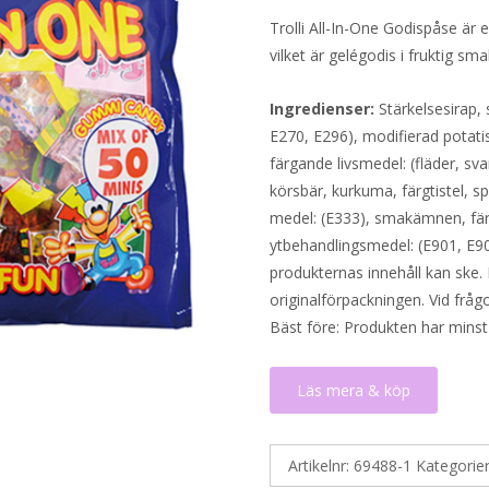
Trolli All-In-One Godispåse är e
vilket är gelégodis i fruktig sm
Ingredienser:
Stärkelsesirap,
E270, E296), modifierad potati
färgande livsmedel: (fläder, sva
körsbär, kurkuma, färgtistel, s
medel: (E333), smakämnen, färg
ytbehandlingsmedel: (E901, E903
produkternas innehåll kan ske. 
originalförpackningen. Vid fråg
Bäst före: Produkten har minst
Läs mera & köp
Artikelnr:
69488-1
Kategorie