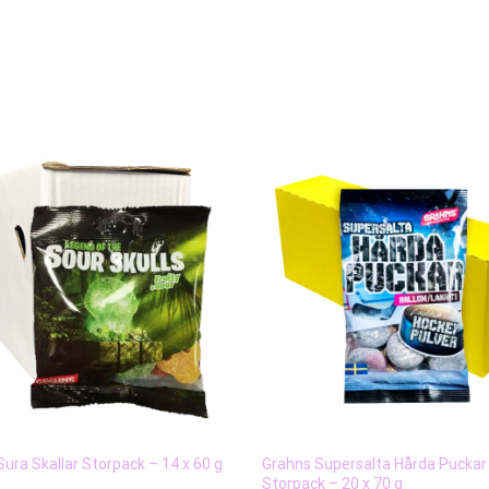
ura Skallar Storpack – 14 x 60 g
Grahns Supersalta Hårda Puckar
Storpack – 20 x 70 g