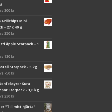
 g
ews
300
kr
a Grillchips Mini
k - 27 x 40 g
ews
350
kr
ti Äpple Storpack - 1
ews
130
kr
stell Storpack - 5 kg
ews
750
kr
Konfektyrer Sura
par Storpack - 1,8 kg
ews
230
kr
r "Till mitt hjärta" -