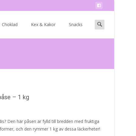
Search
Choklad
Kex & Kakor
Snacks
for:
påse – 1 kg
is? Den här påsen är fylld till bredden med fruktiga
 former, och den rymmer 1 kg av dessa läckerheter!