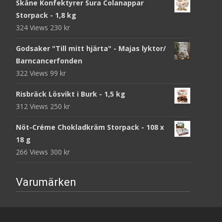
Skåne Konfektyrer Sura Colanappar
Storpack - 1,8 kg
324 Views
230
kr
Godsaker "Till mitt hjärta" - Majas lyktor/
Barncancerfonden
322 Views
99
kr
Risbräck Lösvikt i Burk - 1,5 kg
312 Views
250
kr
Nöt-Créme Chokladkräm Storpack - 108 x
18 g
266 Views
300
kr
Varumärken