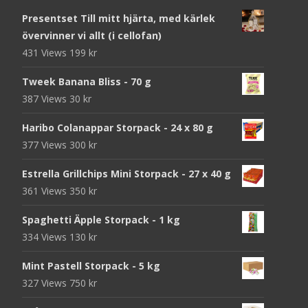
Presentset Till mitt hjärta, med kärlek
övervinner vi allt (i cellofan)
431 Views
199
kr
Tweek Banana Bliss - 70 g
387 Views
30
kr
Haribo Colanappar Storpack - 24 x 80 g
377 Views
300
kr
Estrella Grillchips Mini Storpack - 27 x 40 g
361 Views
350
kr
Spaghetti Äpple Storpack - 1 kg
334 Views
130
kr
Mint Pastell Storpack - 5 kg
327 Views
750
kr