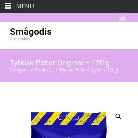
MENU
Smågodis
Godis online
Tyrkisk Peber Original – 120 g
Smågodis
>
Produkter
>
Tyrkisk Peber Original – 120 g