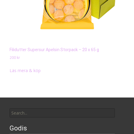
Filidutter Supersur Apelsin Storpack – 20 x 65 g
200
kr
Läs mera & köp
Search
for:
Godis