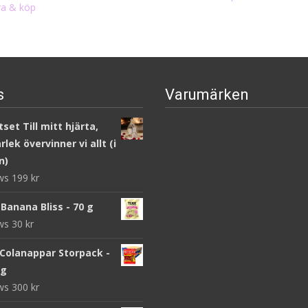
a & köp
s
Varumärken
set Till mitt hjärta,
lek övervinner vi allt (i
n)
ews
199
kr
Banana Bliss - 70 g
ews
30
kr
 Colanappar Storpack -
 g
ews
300
kr