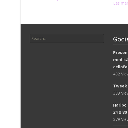
Läs mer
Search
Godi
for:
Present
med kär
cellofa
432 Vi
Tweek 
389 Vi
Haribo
24 x 80
379 Vi