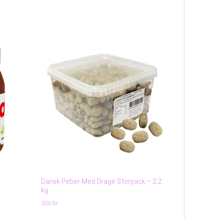
Dansk Peber Med Dragé Storpack – 2,2
Cadbury Cr
kg
25
kr
300
kr
Läs mera 