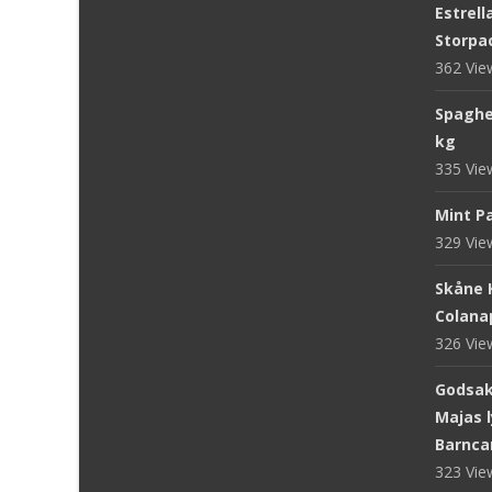
Estrell
Storpac
362 Vi
Spaghet
kg
335 Vi
Mint Pa
329 Vi
Skåne 
Colanap
326 Vi
Godsake
Majas l
Barnca
323 Vi