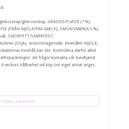
ck.
glukossirap/glukosesirup, GRÄDDE/FLØDE (7 %),
MYSE (FRÅN MJÖLK/FRA MÆLK), SMÖR/SMØR(4,5 %),
p, salt, SMÖRFETT/SMØRFEDT,
ecitiner (SOJA), arom/smagsmidle. Innehåller MJÖLK,
ukternas innehåll kan ske. Kontrollera därför alltid
alförpackningen. Vid frågor kontakta vår kundtjänst.
 4 veckors hållbarhet vid köp om inget annat anges.
r:
Godis
,
Karameller