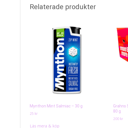
Relaterade produkter
Mynthon Mint Salmiac – 30 g
Grahns 
80 g
25
kr
200
kr
Läs mera & köp