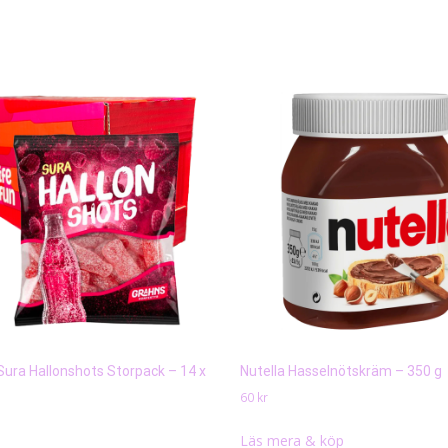
Sura Hallonshots Storpack – 14 x
Nutella Hasselnötskräm – 350 g
60
kr
Läs mera & köp