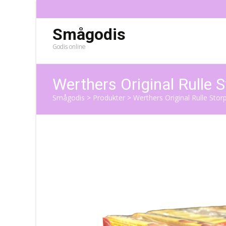
Smågodis
Godis online
Werthers Original Rulle 
Smågodis
>
Produkter
>
Werthers Original Rulle Stor