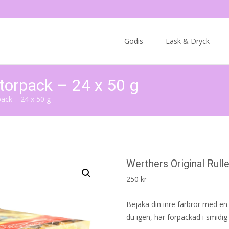
Skip
to
Godis
Läsk & Dryck
content
Storpack – 24 x 50 g
pack – 24 x 50 g
Werthers Original Rull
250
kr
Bejaka din inre farbror med e
du igen, här förpackad i smidig 