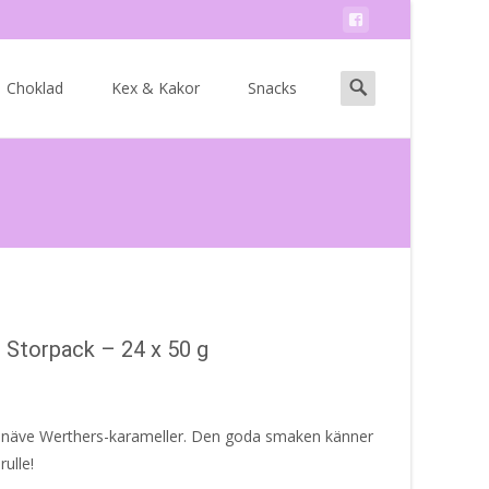
Search
Choklad
Kex & Kakor
Snacks
for:
e Storpack – 24 x 50 g
n näve Werthers-karameller. Den goda smaken känner
rulle!