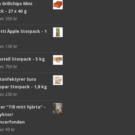
a Grillchips Mini
k - 27 x 40 g
ews
350
kr
ti Äpple Storpack - 1
ews
130
kr
stell Storpack - 5 kg
ews
750
kr
Konfektyrer Sura
par Storpack - 1,8 kg
ews
230
kr
r "Till mitt hjärta" -
yktor/
ncerfonden
ews
99
kr