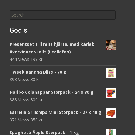
Search
for:
Godis
Presentset Till mitt hjärta, med kärlek
övervinner vi allt (i cellofan)
444 Views
199
kr
Tweek Banana Bliss - 70 g
398 Views
30
kr
Haribo Colanappar Storpack - 24 x 80 g
388 Views
300
kr
Estrella Grillchips Mini Storpack - 27 x 40 g
371 Views
350
kr
Spaghetti Äpple Storpack - 1 kg