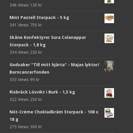
346 Views
130
kr
Mint Pastell Storpack - 5 kg
341 Views
750
kr
Skåne Konfektyrer Sura Colanappar
Storpack - 1,8 kg
334 Views
230
kr
Godsaker "Till mitt hjärta" - Majas lyktor/
Barncancerfonden
333 Views
99
kr
Risbräck Lösvikt i Burk - 1,5 kg
322 Views
250
kr
Nöt-Créme Chokladkräm Storpack - 108 x
18 g
273 Views
300
kr