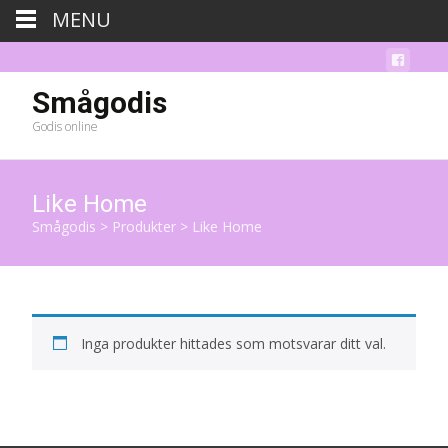
MENU
Smågodis
Godis online
Like Home
Smågodis
>
Produkter
>
Like Home
Inga produkter hittades som motsvarar ditt val.