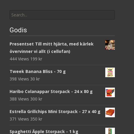
Search
for:
Godis
Presentset Till mitt hjärta, med kärlek
övervinner vi allt (i cellofan)
444 Views
199
kr
Tweek Banana Bliss - 70 g
398 Views
30
kr
Haribo Colanappar Storpack - 24 x 80 g
388 Views
300
kr
Estrella Grillchips Mini Storpack - 27 x 40 g
371 Views
350
kr
Spaghetti Äpple Storpack - 1 kg