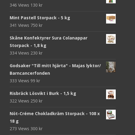
346 Views
130
kr
Mint Pastell Storpack - 5 kg
341 Views
750
kr
Skåne Konfektyrer Sura Colanappar
Storpack - 1,8 kg
334 Views
230
kr
Godsaker "Till mitt hjärta" - Majas lyktor/
Barncancerfonden
333 Views
99
kr
Risbräck Lösvikt i Burk - 1,5 kg
322 Views
250
kr
Nöt-Créme Chokladkräm Storpack - 108 x
18 g
273 Views
300
kr