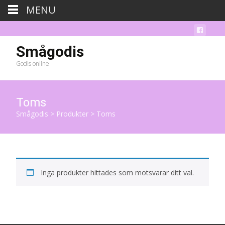
MENU
Smågodis
Godis online
Toms
Smågodis
>
Produkter
>
Toms
Inga produkter hittades som motsvarar ditt val.