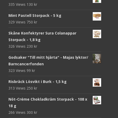
335 Views
130
kr
Mint Pastell Storpack - 5 kg
329 Views
750
kr
Skåne Konfektyrer Sura Colanappar
Storpack - 1,8 kg
326 Views
230
kr
Godsaker "Till mitt hjärta" - Majas lyktor/
Barncancerfonden
323 Views
99
kr
Risbräck Lösvikt i Burk - 1,5 kg
313 Views
250
kr
Nöt-Créme Chokladkräm Storpack - 108 x
18 g
266 Views
300
kr