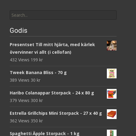
Search
for:
Godis
Presentset Till mitt hjärta, med kärlek
övervinner vi allt (i cellofan)
432 Views
199
kr
Tweek Banana Bliss - 70 g
389 Views
30
kr
Haribo Colanappar Storpack - 24 x 80 g
379 Views
300
kr
Estrella Grillchips Mini Storpack - 27 x 40 g
362 Views
350
kr
Spaghetti Äpple Storpack - 1 kg