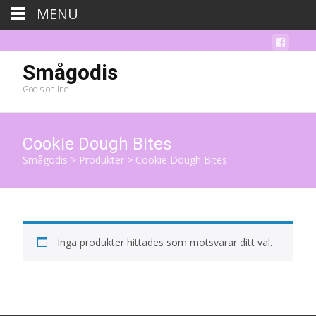
MENU
Smågodis
Godis online
Cookie Dough Bites
Smågodis
>
Produkter
>
Cookie Dough Bites
Inga produkter hittades som motsvarar ditt val.